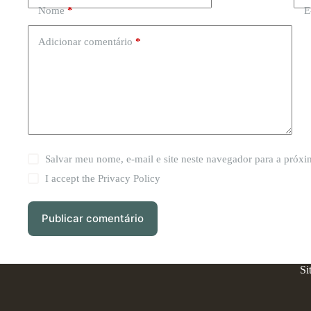
Nome
*
E
Adicionar comentário
*
Salvar meu nome, e-mail e site neste navegador para a próx
I accept the
Privacy Policy
Publicar comentário
Si