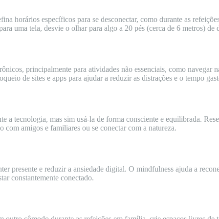
ina horários específicos para se desconectar, como durante as refeiçõ
ara uma tela, desvie o olhar para algo a 20 pés (cerca de 6 metros) de 
trônicos, principalmente para atividades não essenciais, como navegar n
oqueio de sites e apps para ajudar a reduzir as distrações e o tempo gast
te a tecnologia, mas sim usá-la de forma consciente e equilibrada. Rese
mpo com amigos e familiares ou se conectar com a natureza.
ter presente e reduzir a ansiedade digital. O mindfulness ajuda a recon
star constantemente conectado.
 outro cômodo durante as refeições em família, crie espaços livres de