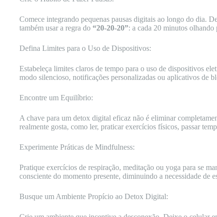
Comece integrando pequenas pausas digitais ao longo do dia. Def
também usar a regra do
“20-20-20”
: a cada 20 minutos olhando p
Defina Limites para o Uso de Dispositivos:
Estabeleça limites claros de tempo para o uso de dispositivos ele
modo silencioso, notificações personalizadas ou aplicativos de bl
Encontre um Equilíbrio:
A chave para um detox digital eficaz não é eliminar completamen
realmente gosta, como ler, praticar exercícios físicos, passar te
Experimente Práticas de Mindfulness:
Pratique exercícios de respiração, meditação ou yoga para se man
consciente do momento presente, diminuindo a necessidade de e
Busque um Ambiente Propício ao Detox Digital:
Crie um ambiente que incentive a desconexão. Deixe o celular em