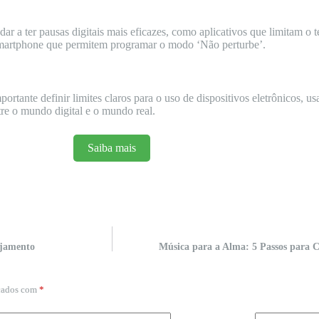
ar a ter pausas digitais mais eficazes, como aplicativos que limitam o 
smartphone que permitem programar o modo ‘Não perturbe’.
rtante definir limites claros para o uso de dispositivos eletrônicos, us
ntre o mundo digital e o mundo real.
Saiba mais
ejamento
Música para a Alma: 5 Passos para Cr
rcados com
*