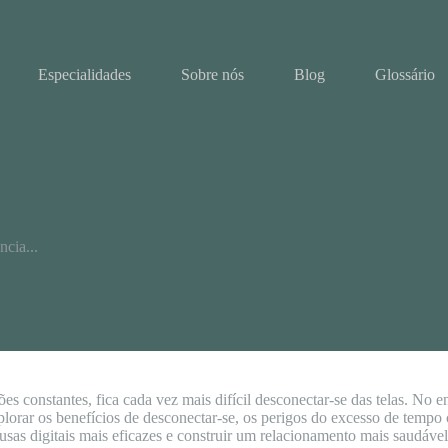
Especialidades
Sobre nós
Blog
Glossário
ncia...
 constantes, fica cada vez mais difícil desconectar-se das telas. No ent
plorar os benefícios de desconectar-se, os perigos do excesso de tempo 
usas digitais mais eficazes e construir um relacionamento mais saudáve