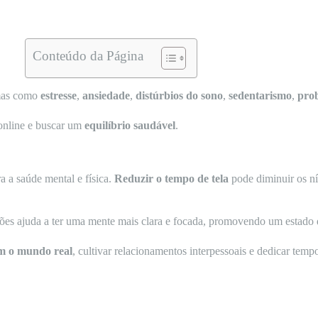
Conteúdo da Página
emas como
estresse
,
ansiedade
,
distúrbios do sono
,
sedentarismo
,
prob
online e buscar um
equilíbrio saudável
.
a a saúde mental e física.
Reduzir o tempo de tela
pode diminuir os ní
ações ajuda a ter uma mente mais clara e focada, promovendo um estado 
m o mundo real
, cultivar relacionamentos interpessoais e dedicar temp