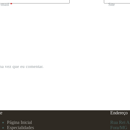
-mail
*
Site
ima vez que eu comentar.
te
Endereço
Página Inicial
Rua Rei Al
Especialidades
Fora/MG