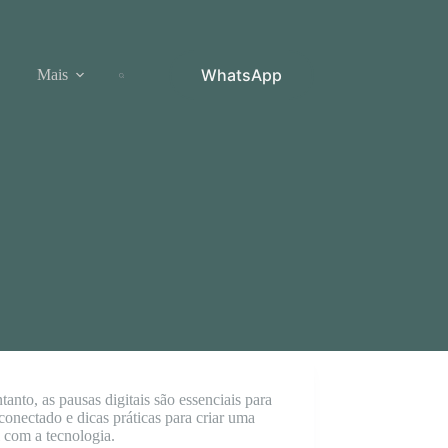
WhatsApp
Mais
anto, as pausas digitais são essenciais para
conectado e dicas práticas para criar uma
l com a tecnologia.