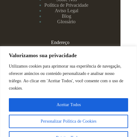
Política de Privacidade
Aviso Legal
Blog
Glossário
Endereço
Rua Rei Alberto, 108 / 705 - Centro - Juiz de Fora/MG
Valorizamos sua privacidade
Utilizamos cookies para aprimorar sua experiência de navegação,
(32) 99829-3800 - Dra Eduarda
oferecer anúncios ou conteúdo personalizado e analisar nosso
tráfego. Ao clicar em 'Aceitar Todos', você consente com o uso de
(32) 99142-4305 - Dra Vanessa
cookies.
ajuda@espacomenteviva.com.br
Aceitar Todos
Direitos Reservados @ Tabtech - 2023
Personalizar Política de Cookies
Nós usamos cookies para garantir que você tenha a melhor
experiência em nosso site.
Sobre Nós
|
Política de Privacidade