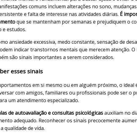
nifestações comuns incluem alterações no sono, mudanças 
persistente e falta de interesse nas atividades diárias.
É impo
amento
que se mantenham por semanas e prejudiquem o conv
 e estudos.
como ansiedade excessiva, medo constante, sensação de de
odem indicar transtornos mentais que merecem atenção. O i
bém são sinais importantes a serem considerados.
ber esses sinais
omportamentos em si mesmo ou em alguém próximo, o ideal 
versar com amigos, familiares ou profissionais pode ser o 
ara um atendimento especializado.
as de autoavaliação e consultas psicológicas
auxiliam no di
mento adequado. Reconhecer os sinais precocemente aumen
a qualidade de vida.