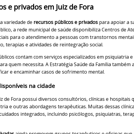
os e privados em Juiz de Fora
ma variedade de
recursos públicos e privados
para apoiar a s
lico, a rede municipal de saúde disponibiliza Centros de At
ciais para o atendimento a pessoas com transtornos mentai
 terapias e atividades de reintegração social.
úblicos contam com serviços especializados em psiquiatria e
ara quem necessita. A Estratégia Saúde da Família também a
ficar e encaminhar casos de sofrimento mental.
isponíveis na cidade
uiz de Fora possui diversos consultórios, clínicas e hospitai
atria e outras abordagens terapêuticas. Muitas dessas clín
 cuidados integrados, incluindo psicólogos, psiquiatras, ter
rivadas
ainda promovem grupos terapêuticos e oficinas que