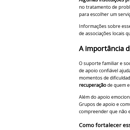
no tratamento de proble
para escolher um servi
Informações sobre esse
de associações locais 
A importância do
O suporte familiar e s
de apoio confiável aju
momentos de dificulda
recuperação
de quem en
Além do apoio emocional
Grupos de apoio e com
compreender que não e
Como fortalecer es