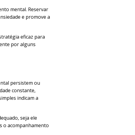
mento mental. Reservar
 ansiedade e promove a
ratégia eficaz para
ente por alguns
ental persistem ou
edade constante,
simples indicam a
equado, seja ele
ois o acompanhamento