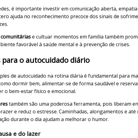
redes, é importante investir em comunicação aberta, empati
cero ajuda no reconhecimento precoce dos sinais de sofrimen
zes.
s comunitárias
e cultuar momentos em família também pro
biente favorável à saúde mental e à prevenção de crises.
s para o autocuidado diário
mples de autocuidado na rotina diária é fundamental para m
s como dormir bem, alimentar-se de forma saudável e reser
er o bem-estar físico e emocional.
ares
também são uma poderosa ferramenta, pois liberam end
razer e reduz o estresse. Caminhadas, alongamentos e at
ção durante o dia ajudam a melhorar o humor.
ausa e do lazer