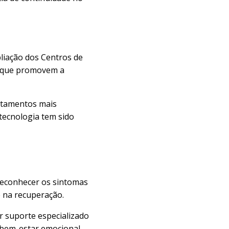
pliação dos Centros de
as que promovem a
atamentos mais
tecnologia tem sido
 Reconhecer os sintomas
e na recuperação.
er suporte especializado
o bem-estar emocional.