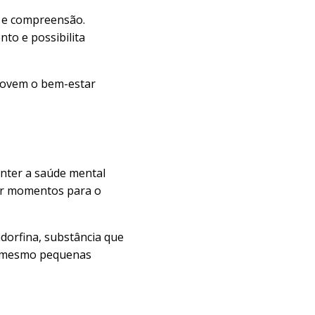
a e compreensão.
to e possibilita
movem o bem-estar
anter a saúde mental
var momentos para o
orfina, substância que
é mesmo pequenas