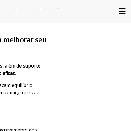
☰
ra melhorar seu
as, além de suporte
 eficaz.
cam equilíbrio
Vem comigo que vou
o agravamento dos