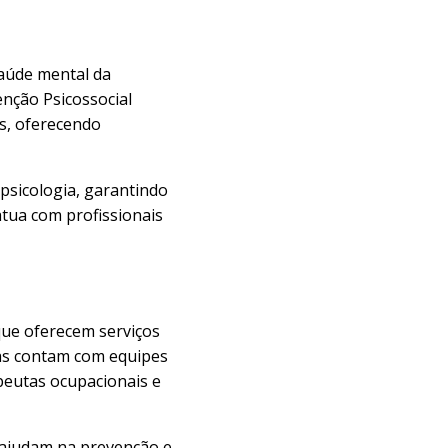
aúde mental da
enção Psicossocial
s, oferecendo
 psicologia, garantindo
tua com profissionais
s que oferecem serviços
icas contam com equipes
apeutas ocupacionais e
 ajudam na prevenção e