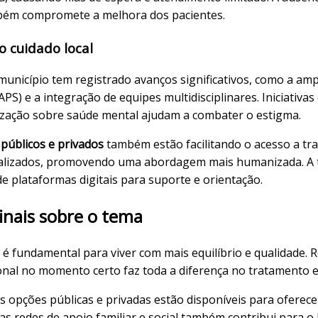
m compromete a melhora dos pacientes.
o cuidado local
município tem registrado avanços significativos, como a am
APS) e a integração de equipes multidisciplinares. Iniciativ
ização sobre saúde mental ajudam a combater o estigma.
 públicos e privados
também estão facilitando o acesso a tr
onalizados, promovendo uma abordagem mais humanizada. A 
e plataformas digitais para suporte e orientação.
inais sobre o tema
 é fundamental para viver com mais equilíbrio e qualidade.
ional no momento certo faz toda a diferença no tratamento 
as opções públicas e privadas estão disponíveis para oferec
 as redes de apoio familiar e social também contribui para 