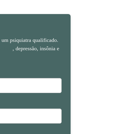
um psiquiatra qualificado.
iedade
, depressão, insônia e