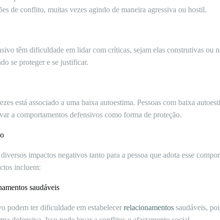
es de conflito, muitas vezes agindo de maneira agressiva ou hostil.
o têm dificuldade em lidar com críticas, sejam elas construtivas ou nã
 se proteger e se justificar.
zes está associado a uma baixa autoestima. Pessoas com baixa autoesti
evar a comportamentos defensivos como forma de proteção.
vo
diversos impactos negativos tanto para a pessoa que adota esse compor
actos incluem:
onamentos saudáveis
o podem ter dificuldade em estabelecer
relacionamentos
saudáveis, poi
a defensiva. Isso pode levar a conflitos e afastamento social.