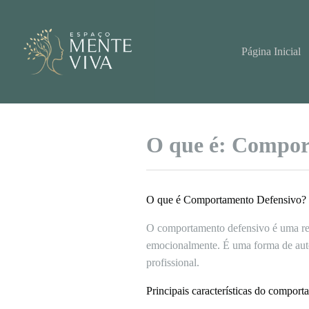
Pular
para
o
conteúdo
Página Inicial
O que é: Compor
O que é Comportamento Defensivo?
O comportamento defensivo é uma res
emocionalmente. É uma forma de auto
profissional.
Principais características do compor