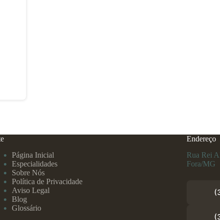
te
Endereço
Página Inicial
Rua Rei Al
Especialidades
Fora/MG
Sobre Nós
Política de Privacidade
Aviso Legal
(
Blog
Glossário
(