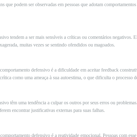
uns que podem ser observadas em pessoas que adotam comportamentos de
vo tendem a ser mais sensíveis a críticas ou comentários negativos. E
exagerada, muitas vezes se sentindo ofendidos ou magoados.
o comportamento defensivo é a dificuldade em aceitar feedback constru
 crítica como uma ameaça à sua autoestima, o que dificulta o processo 
ivo têm uma tendência a culpar os outros por seus erros ou problema
erem encontrar justificativas externas para suas falhas.
 comportamento defensivo é a reatividade emocional. Pessoas com ess