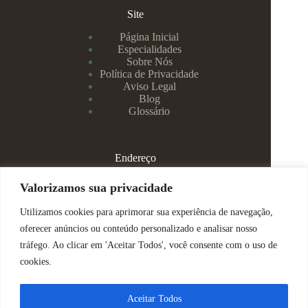
Site
Página Inicial
Especialidades
Sobre Nós
Política de Privacidade
Aviso Legal
Blog
Glossário
Endereço
Rua Rei Alberto, 108 / 705 - Centro - Juiz de Fora/MG
Valorizamos sua privacidade
Utilizamos cookies para aprimorar sua experiência de navegação,
(32) 99829-3800 - Dra Eduarda
oferecer anúncios ou conteúdo personalizado e analisar nosso
tráfego. Ao clicar em 'Aceitar Todos', você consente com o uso de
(32) 99142-4305 - Dra Vanessa
cookies.
ajuda@espacomenteviva.com.br
Aceitar Todos