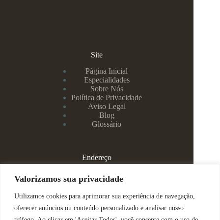
Site
Página Inicial
Especialidades
Sobre Nós
Política de Privacidade
Aviso Legal
Blog
Glossário
Endereço
Rua Rei Alberto, 108 / 705 - Centro - Juiz de Fora/MG
Valorizamos sua privacidade
Utilizamos cookies para aprimorar sua experiência de navegação,
(32) 99829-3800 - Dra Eduarda
oferecer anúncios ou conteúdo personalizado e analisar nosso
tráfego. Ao clicar em 'Aceitar Todos', você consente com o uso de