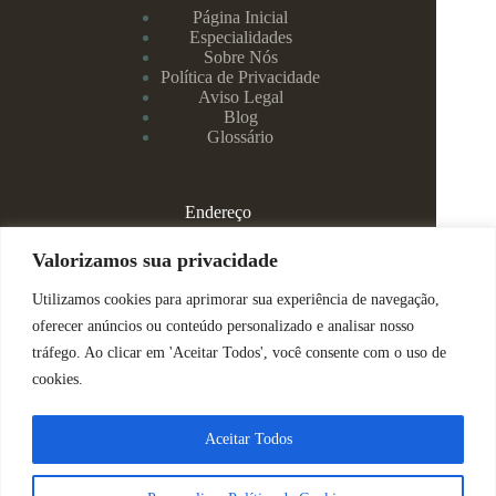
Página Inicial
Especialidades
Sobre Nós
Política de Privacidade
Aviso Legal
Blog
Glossário
Endereço
Rua Rei Alberto, 108 / 705 - Centro - Juiz de Fora/MG
Valorizamos sua privacidade
Utilizamos cookies para aprimorar sua experiência de navegação,
(32) 99829-3800 - Dra Eduarda
oferecer anúncios ou conteúdo personalizado e analisar nosso
tráfego. Ao clicar em 'Aceitar Todos', você consente com o uso de
(32) 99142-4305 - Dra Vanessa
cookies.
ajuda@espacomenteviva.com.br
Aceitar Todos
Direitos Reservados @ Tabtech - 2023