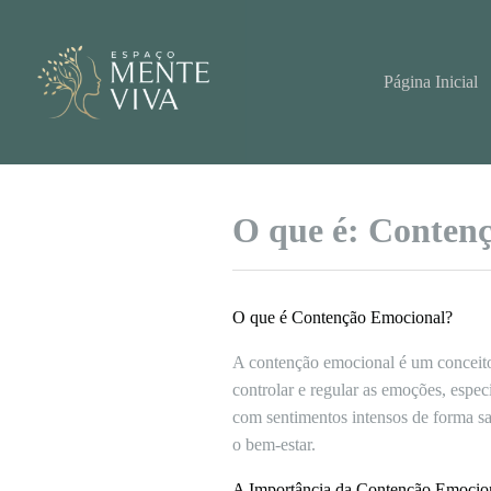
Pular
para
o
conteúdo
Página Inicial
O que é: Conten
O que é Contenção Emocional?
A contenção emocional é um conceito
controlar e regular as emoções, espec
com sentimentos intensos de forma s
o bem-estar.
A Importância da Contenção Emocio