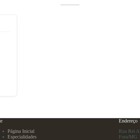
te
Endereço
Página Inicial
Rua Rei Al
Especialidades
Fora/MG