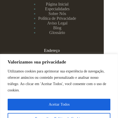
Página Inicial
Especialidades
Sobre Nós
Política de Privacidade
Aviso Legal
Blog
Glossário
Endereço
Rua Rei Alberto, 108 / 705 - Centro - Juiz de Fora/MG
Valorizamos sua privacidade
Utilizamos cookies para aprimorar sua experiência de navegação,
(32) 99829-3800 - Dra Eduarda
oferecer anúncios ou conteúdo personalizado e analisar nosso
tráfego. Ao clicar em 'Aceitar Todos', você consente com o uso de
(32) 99142-4305 - Dra Vanessa
cookies.
ajuda@espacomenteviva.com.br
Aceitar Todos
Direitos Reservados @ Tabtech - 2023