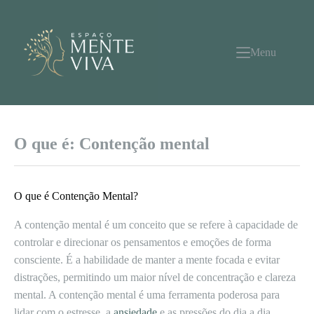
Pular
para
o
conteúdo
Menu
O que é: Contenção mental
O que é Contenção Mental?
A contenção mental é um conceito que se refere à capacidade de
controlar e direcionar os pensamentos e emoções de forma
consciente. É a habilidade de manter a mente focada e evitar
distrações, permitindo um maior nível de concentração e clareza
mental. A contenção mental é uma ferramenta poderosa para
lidar com o estresse, a
ansiedade
e as pressões do dia a dia.