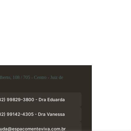
berto, 108 / 705 - Centro - Juiz de
32) 99829-3800 - Dra Eduarda
32) 99142-4305 - Dra Vanessa
juda@espacomenteviva.com.br