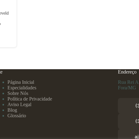
eveld
o
te
Endereço
Página Inicial
Rua Rei Al
Especialidades
Fora/MG
Sobre Nós
Política de Privacidade
Aviso Legal
(
Blog
Glossário
(
a