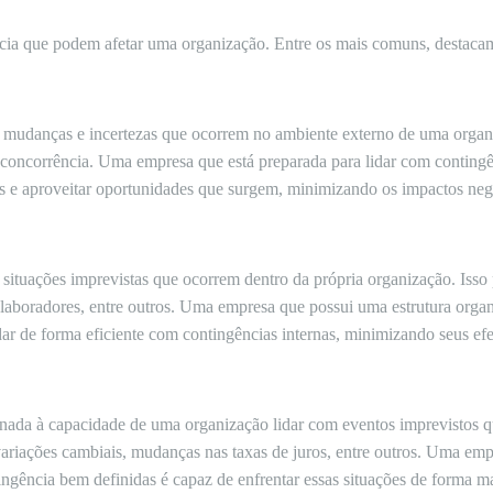
ncia que podem afetar uma organização. Entre os mais comuns, destaca
s mudanças e incertezas que ocorrem no ambiente externo de uma organi
 a concorrência. Uma empresa que está preparada para lidar com contingê
s e aproveitar oportunidades que surgem, minimizando os impactos neg
s situações imprevistas que ocorrem dentro da própria organização. Isso
colaboradores, entre outros. Uma empresa que possui uma estrutura organ
ar de forma eficiente com contingências internas, minimizando seus efe
ionada à capacidade de uma organização lidar com eventos imprevistos qu
 variações cambiais, mudanças nas taxas de juros, entre outros. Uma em
tingência bem definidas é capaz de enfrentar essas situações de forma ma