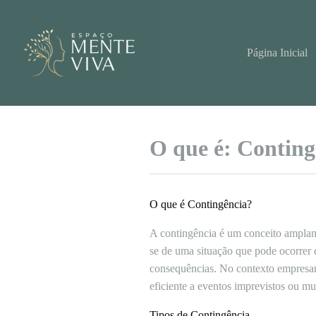
Pular
para
o
conteúdo
Página Inicial
O que é: Conting
O que é Contingência?
A contingência é um conceito amplame
se de uma situação que pode ocorrer 
consequências. No contexto empresari
eficiente a eventos imprevistos ou m
Tipos de Contingência