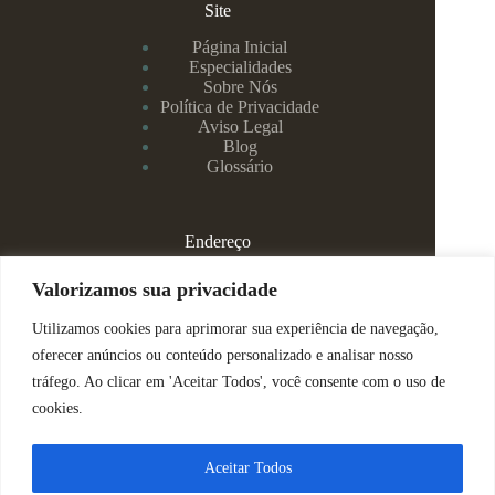
Site
Página Inicial
Especialidades
Sobre Nós
Política de Privacidade
Aviso Legal
Blog
Glossário
Endereço
Rua Rei Alberto, 108 / 705 - Centro - Juiz de Fora/MG
Valorizamos sua privacidade
Utilizamos cookies para aprimorar sua experiência de navegação,
(32) 99829-3800 - Dra Eduarda
oferecer anúncios ou conteúdo personalizado e analisar nosso
tráfego. Ao clicar em 'Aceitar Todos', você consente com o uso de
(32) 99142-4305 - Dra Vanessa
cookies.
ajuda@espacomenteviva.com.br
Aceitar Todos
Direitos Reservados @ Tabtech - 2023