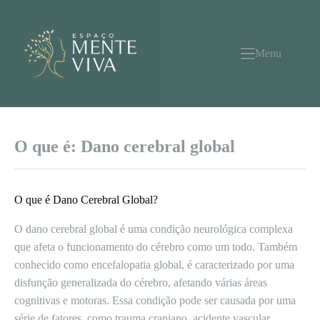
Pular
para
o
conteúdo
Menu
O que é: Dano cerebral global
O que é Dano Cerebral Global?
O dano cerebral global é uma condição neurológica complexa
que afeta o funcionamento do cérebro como um todo. Também
conhecido como encefalopatia global, é caracterizado por uma
disfunção generalizada do cérebro, afetando várias áreas
cognitivas e motoras. Essa condição pode ser causada por uma
série de fatores, como trauma craniano, acidente vascular