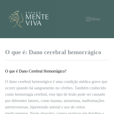
Pular
para
o
conteúdo
Menu
O que é: Dano cerebral hemorrágico
O que é Dano Cerebral Hemorrágico?
O dano cerebral hemorrágico é uma condição médica grave que
ocorre quando há sangramento no cérebro. Também conhecido
como hemorragia cerebral, esse tipo de lesão pode ser causado
por diferentes fatores, como trauma, aneurisma, malformações
arteriovenosas, hipertensão arterial e uso de certos
medicamentos. Neste glossário, vamos explorar em detalhes o