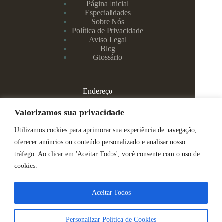
Página Inicial
Especialidades
Sobre Nós
Política de Privacidade
Aviso Legal
Blog
Glossário
Endereço
Rua Rei Alberto, 108 / 705 - Centro - Juiz de Fora/MG
Valorizamos sua privacidade
Utilizamos cookies para aprimorar sua experiência de navegação,
(32) 99829-3800 - Dra Eduarda
oferecer anúncios ou conteúdo personalizado e analisar nosso
tráfego. Ao clicar em 'Aceitar Todos', você consente com o uso de
(32) 99142-4305 - Dra Vanessa
cookies.
ajuda@espacomenteviva.com.br
Aceitar Todos
Direitos Reservados @ Tabtech - 2023
Personalizar Política de Cookies