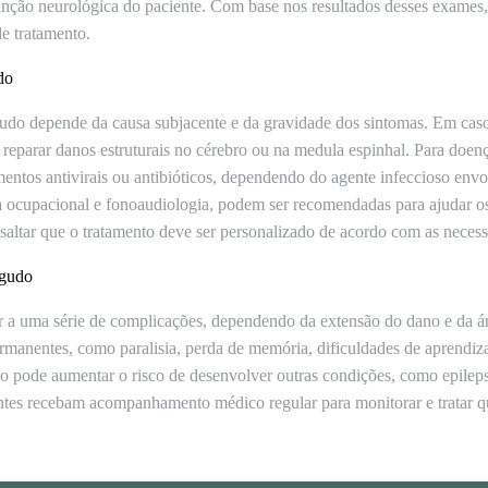
função neurológica do paciente. Com base nos resultados desses exames
de tratamento.
do
do depende da causa subjacente e da gravidade dos sintomas. Em casos
 reparar danos estruturais no cérebro ou na medula espinhal. Para doenç
ntos antivirais ou antibióticos, dependendo do agente infeccioso envol
pia ocupacional e fonoaudiologia, podem ser recomendadas para ajudar o
saltar que o tratamento deve ser personalizado de acordo com as necess
agudo
 a uma série de complicações, dependendo da extensão do dano e da á
ermanentes, como paralisia, perda de memória, dificuldades de aprend
o pode aumentar o risco de desenvolver outras condições, como epilep
ntes recebam acompanhamento médico regular para monitorar e tratar 