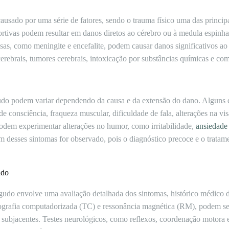
usado por uma série de fatores, sendo o trauma físico uma das principa
portivas podem resultar em danos diretos ao cérebro ou à medula espinha
sas, como meningite e encefalite, podem causar danos significativos ao 
erebrais, tumores cerebrais, intoxicação por substâncias químicas e com
udo podem variar dependendo da causa e da extensão do dano. Alguns
 de consciência, fraqueza muscular, dificuldade de fala, alterações na v
 podem experimentar alterações no humor, como irritabilidade,
ansiedade
m desses sintomas for observado, pois o diagnóstico precoce e o trat
udo
udo envolve uma avaliação detalhada dos sintomas, histórico médico d
rafia computadorizada (TC) e ressonância magnética (RM), podem ser 
as subjacentes. Testes neurológicos, como reflexos, coordenação motora