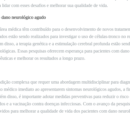
 lidar com esses desafios e melhorar sua qualidade de vida.
o dano neurológico agudo
área médica têm contribuído para o desenvolvimento de novos tratament
os estão sendo realizados para investigar o uso de células-tronco no r
 disso, a terapia genética e a estimulação cerebral profunda estão se
rológicas. Essas pesquisas oferecem esperança para pacientes com dano
uticas e melhorar os resultados a longo prazo.
ição complexa que requer uma abordagem multidisciplinar para diagnó
o médico imediato ao apresentarem sintomas neurológicos agudos, a f
ém disso, é importante adotar medidas preventivas para reduzir o risc
os e a vacinação contra doenças infecciosas. Com o avanço da pesqui
lvidos para melhorar a qualidade de vida dos pacientes com dano neuro