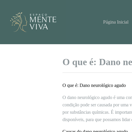
Pular
para
o
conteúdo
Página Inicial
O que é: Dano ne
O que é: Dano neurológico agudo
O dano neurológico agudo é uma cond
condição pode ser causada por uma var
por substâncias químicas. É importan
disponíveis, para que possamos lidar
Causas do dano neurológico agudo