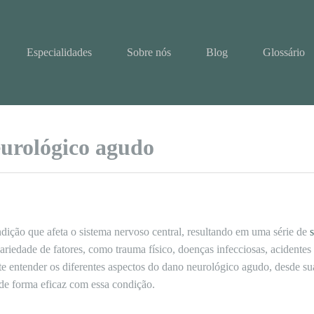
Especialidades
Sobre nós
Blog
Glossário
urológico agudo
ição que afeta o sistema nervoso central, resultando em uma série de
iedade de fatores, como trauma físico, doenças infecciosas, acidentes 
te entender os diferentes aspectos do dano neurológico agudo, desde sua
 de forma eficaz com essa condição.