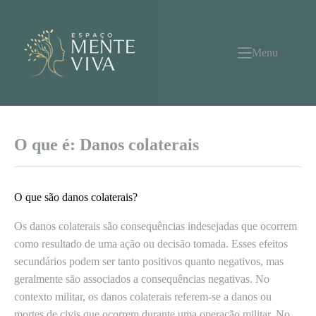
Pular
para
o
conteúdo
Menu
O que é: Danos colaterais
O que são danos colaterais?
Os danos colaterais são consequências indesejadas que ocorrem
como resultado de uma ação ou decisão tomada. Esses efeitos
secundários podem ser tanto positivos quanto negativos, mas
geralmente são associados a consequências negativas. No
contexto militar, os danos colaterais referem-se a danos ou
mortes de civis que ocorrem durante uma operação militar. No