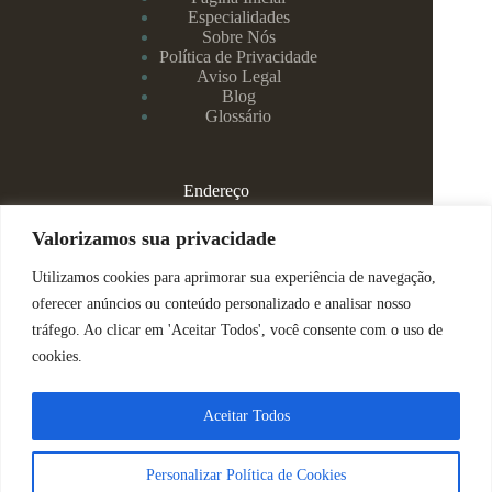
Especialidades
Sobre Nós
Política de Privacidade
Aviso Legal
Blog
Glossário
Endereço
Rua Rei Alberto, 108 / 705 - Centro - Juiz de Fora/MG
Valorizamos sua privacidade
Utilizamos cookies para aprimorar sua experiência de navegação,
(32) 99829-3800 - Dra Eduarda
oferecer anúncios ou conteúdo personalizado e analisar nosso
tráfego. Ao clicar em 'Aceitar Todos', você consente com o uso de
(32) 99142-4305 - Dra Vanessa
cookies.
ajuda@espacomenteviva.com.br
Aceitar Todos
Direitos Reservados @ Tabtech - 2023
Personalizar Política de Cookies
Nós usamos cookies para garantir que você tenha a melhor