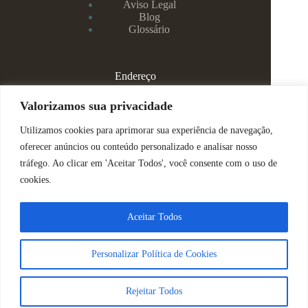
Aviso Legal
Blog
Glossário
Endereço
Rua Rei Alberto, 108 / 705 - Centro - Juiz de Fora/MG
Valorizamos sua privacidade
Utilizamos cookies para aprimorar sua experiência de navegação,
(32) 99829-3800 - Dra Eduarda
oferecer anúncios ou conteúdo personalizado e analisar nosso
tráfego. Ao clicar em 'Aceitar Todos', você consente com o uso de
(32) 99142-4305 - Dra Vanessa
cookies.
ajuda@espacomenteviva.com.br
Aceitar Todos
Direitos Reservados @ Tabtech - 2023
Personalizar Política de Cookies
Nós usamos cookies para garantir que você tenha a melhor
experiência em nosso site.
Sobre Nós
|
Política de Privacidade
Rejeitar Todos
Aceitar
Decline