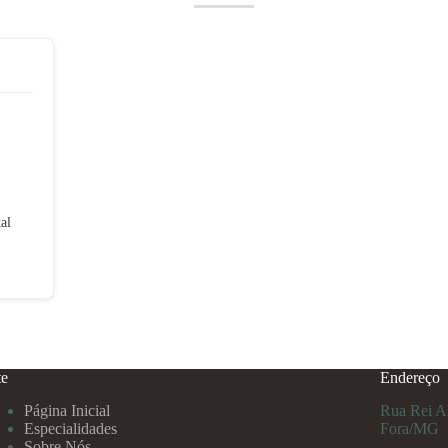
al
te
Endereço
Página Inicial
Rua Rei Al
Especialidades
Fora/MG
Sobre Nós