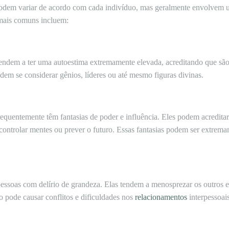
podem variar de acordo com cada indivíduo, mas geralmente envolvem u
mais comuns incluem:
tendem a ter uma autoestima extremamente elevada, acreditando que são
dem se considerar gênios, líderes ou até mesmo figuras divinas.
requentemente têm fantasias de poder e influência. Eles podem acredita
controlar mentes ou prever o futuro. Essas fantasias podem ser extrema
soas com delírio de grandeza. Elas tendem a menosprezar os outros e 
 pode causar conflitos e dificuldades nos
relacionamentos
interpessoais