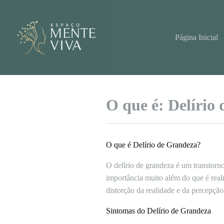
Pular
para
o
conteúdo
Página Inicial
O que é: Delírio
O que é Delírio de Grandeza?
O delírio de grandeza é um transtorno
importância muito além do que é real
distorção da realidade e da percepçã
Sintomas do Delírio de Grandeza