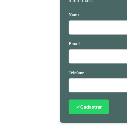
muito mais.
Nome
Email
*
Telefone
✓
Cadastrar