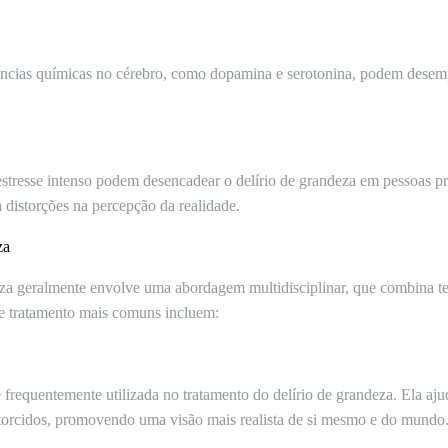
stâncias químicas no cérebro, como dopamina e serotonina, podem des
estresse intenso podem desencadear o delírio de grandeza em pessoas p
a distorções na percepção da realidade.
za
eza geralmente envolve uma abordagem multidisciplinar, que combina t
de tratamento mais comuns incluem:
frequentemente utilizada no tratamento do delírio de grandeza. Ela ajud
torcidos, promovendo uma visão mais realista de si mesmo e do mundo