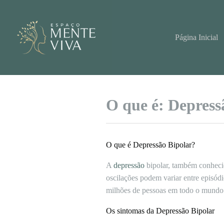
Pular
para
o
conteúdo
Página Inicial
O que é: Depress
O que é Depressão Bipolar?
A
depressão
bipolar, também conhecid
oscilações podem variar entre episód
milhões de pessoas em todo o mundo
Os sintomas da Depressão Bipolar