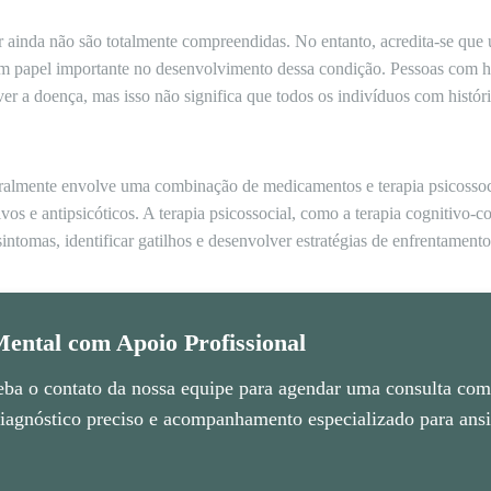
r ainda não são totalmente compreendidas. No entanto, acredita-se que
 papel importante no desenvolvimento dessa condição. Pessoas com his
r a doença, mas isso não significa que todos os indivíduos com históric
eralmente envolve uma combinação de medicamentos e terapia psicosso
ivos e antipsicóticos. A terapia psicossocial, como a terapia cognitivo-
sintomas, identificar gatilhos e desenvolver estratégias de enfrentament
ental com Apoio Profissional
eba o contato da nossa equipe para agendar uma consulta com 
agnóstico preciso e acompanhamento especializado para ansie