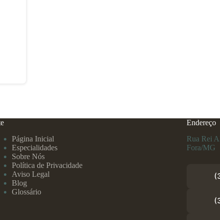
te
Endereço
Página Inicial
Rua Rei Al
Especialidades
Fora/MG
Sobre Nós
Política de Privacidade
Aviso Legal
(
Blog
Glossário
(