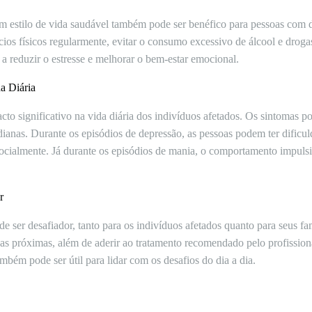
 estilo de vida saudável também pode ser benéfico para pessoas com de
ícios físicos regularmente, evitar o consumo excessivo de álcool e drogas 
a reduzir o estresse e melhorar o bem-estar emocional.
a Diária
to significativo na vida diária dos indivíduos afetados. Os sintomas po
idianas. Durante os episódios de depressão, as pessoas podem ter dificu
socialmente. Já durante os episódios de mania, o comportamento impuls
r
 ser desafiador, tanto para os indivíduos afetados quanto para seus fa
s próximas, além de aderir ao tratamento recomendado pelo profissiona
mbém pode ser útil para lidar com os desafios do dia a dia.