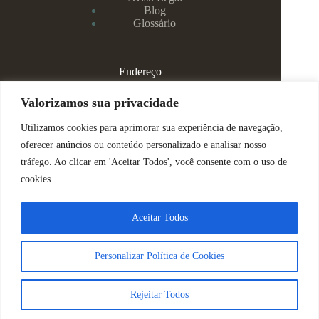
Blog
Glossário
Endereço
Rua Rei Alberto, 108 / 705 - Centro - Juiz de Fora/MG
Valorizamos sua privacidade
Utilizamos cookies para aprimorar sua experiência de navegação,
(32) 99829-3800 - Dra Eduarda
oferecer anúncios ou conteúdo personalizado e analisar nosso
tráfego. Ao clicar em 'Aceitar Todos', você consente com o uso de
(32) 99142-4305 - Dra Vanessa
cookies.
ajuda@espacomenteviva.com.br
Aceitar Todos
Direitos Reservados @ Tabtech - 2023
Personalizar Política de Cookies
Nós usamos cookies para garantir que você tenha a melhor
experiência em nosso site.
Sobre Nós
|
Política de Privacidade
Rejeitar Todos
Aceitar
Decline