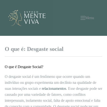
Pular
para
o
conteúdo
Menu
O que é: Desgaste social
O que é Desgaste Social?
O desgaste social é um fenômeno que ocorre quando um
indivíduo ou grupo experimenta um declínio na qualidade de
suas interações sociais e
relacionamentos
. Esse desgaste pode ser
causado por uma variedade de fatores, como conflitos
interpessoais, isolamento social, falta de apoio emocional e falta
de conexão com a comunidade. O desgaste social pode ter um