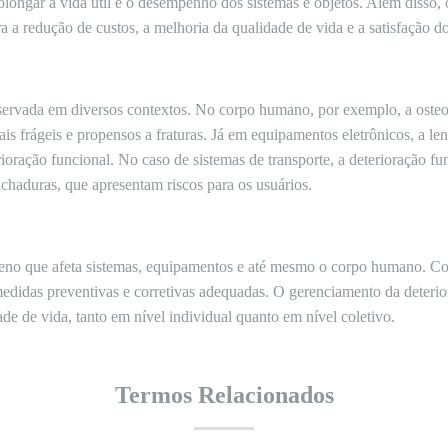
olongar a vida útil e o desempenho dos sistemas e objetos. Além disso,
 a redução de custos, a melhoria da qualidade de vida e a satisfação do
bservada em diversos contextos. No corpo humano, por exemplo, a oste
is frágeis e propensos a fraturas. Já em equipamentos eletrônicos, a len
ioração funcional. No caso de sistemas de transporte, a deterioração f
chaduras, que apresentam riscos para os usuários.
eno que afeta sistemas, equipamentos e até mesmo o corpo humano. Co
edidas preventivas e corretivas adequadas. O gerenciamento da deterio
ade de vida, tanto em nível individual quanto em nível coletivo.
Termos Relacionados