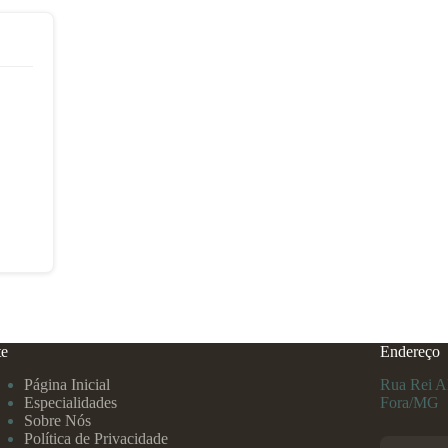
te
Endereço
Página Inicial
Rua Rei Al
Especialidades
Fora/MG
Sobre Nós
Política de Privacidade