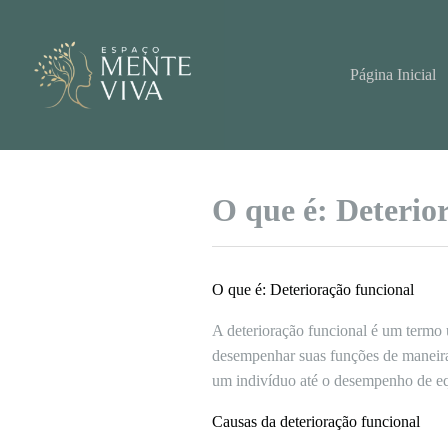
Pular
para
o
conteúdo
Página Inicial
O que é: Deterio
O que é: Deterioração funcional
A deterioração funcional é um termo 
desempenhar suas funções de maneira e
um indivíduo até o desempenho de eq
Causas da deterioração funcional