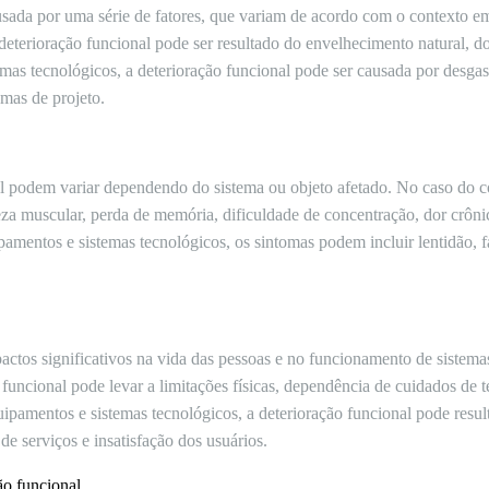
usada por uma série de fatores, que variam de acordo com o contexto em
eterioração funcional pode ser resultado do envelhecimento natural, d
mas tecnológicos, a deterioração funcional pode ser causada por desgast
mas de projeto.
al podem variar dependendo do sistema ou objeto afetado. No caso do 
eza muscular, perda de memória, dificuldade de concentração, dor crôn
uipamentos e sistemas tecnológicos, os sintomas podem incluir lentidão, f
pactos significativos na vida das pessoas e no funcionamento de siste
uncional pode levar a limitações físicas, dependência de cuidados de t
ipamentos e sistemas tecnológicos, a deterioração funcional pode resul
e serviços e insatisfação dos usuários.
ão funcional