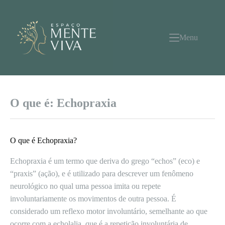
Pular
para
o
conteúdo
Menu
O que é: Echopraxia
O que é Echopraxia?
Echopraxia é um termo que deriva do grego “echos” (eco) e
“praxis” (ação), e é utilizado para descrever um fenômeno
neurológico no qual uma pessoa imita ou repete
involuntariamente os movimentos de outra pessoa. É
considerado um reflexo motor involuntário, semelhante ao que
ocorre com a echolalia, que é a repetição involuntária de