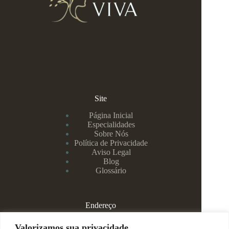
Site
Página Inicial
Especialidades
Sobre Nós
Política de Privacidade
Aviso Legal
Blog
Glossário
Endereço
Rua Rei Alberto, 108 / 705 - Centro - Juiz de Fora/MG
Valorizamos sua privacidade