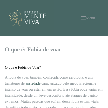
Pular
para
o
conteúdo
Menu
O que é: Fobia de voar
O que é Fobia de Voar?
A fobia de voar, também conhecida como aerofobia, é um
transtorno de
ansiedade
caracterizado pelo medo irracional e
intenso de voar ou estar em um avião. Essa fobia pode variar em
intensidade, desde um leve desconforto até ataques de pânico
extremos. Muitas pessoas que sofrem dessa fobia evitam viajar
de avião a todo custo, o que pode limitar suas oportunidades