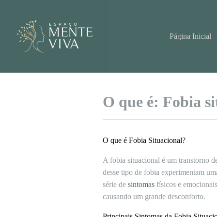
Pular
para
o
conteúdo
Página Inicial
O que é: Fobia si
O que é Fobia Situacional?
A fobia situacional é um transtorno 
desse tipo de fobia experimentam um
série de
sintomas
físicos e emocionais
causando um grande desconforto.
Principais Sintomas da Fobia Situaci