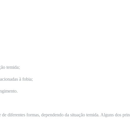
ção temida;
lacionadas à fobia;
angimento.
r de diferentes formas, dependendo da situação temida. Alguns dos princ