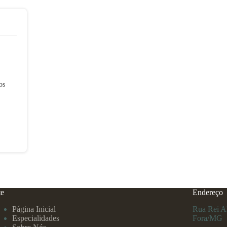
os
te
Endereço
Página Inicial
Rua Rei Al
Especialidades
Fora/MG