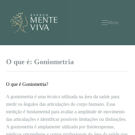
Pular
para
o
conteúdo
Menu
O que é: Goniometria
O que é Goniometria?
A goniometria é uma técnica utilizada na área da saúde para
medir os ângulos das articulações do corpo humano. Essa
medição é fundamental para avaliar a amplitude de movimento
das articulações e identificar possíveis limitações ou disfunções.
A goniometria é amplamente utilizada por fisioterapeutas,
médicos ortopedistas e outros profissionais da área da saúde que