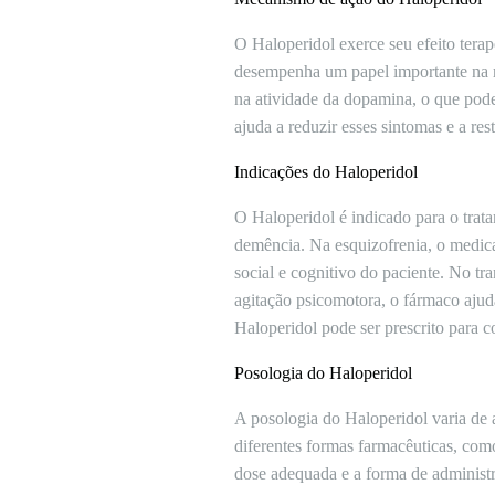
O Haloperidol exerce seu efeito tera
desempenha um papel importante na r
na atividade da dopamina, o que pode
ajuda a reduzir esses sintomas e a res
Indicações do Haloperidol
O Haloperidol é indicado para o trata
demência. Na esquizofrenia, o medica
social e cognitivo do paciente. No tr
agitação psicomotora, o fármaco ajuda
Haloperidol pode ser prescrito para 
Posologia do Haloperidol
A posologia do Haloperidol varia de 
diferentes formas farmacêuticas, com
dose adequada e a forma de administr