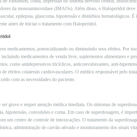
a de Parkinson, coma, depressão do sistema nervoso central, insuficiê
idores da monoaminoxidase (IMAOs). Além disso, o Haloperidol deve
ascular, epilepsia, glaucoma, hipotensão e distúrbios hematológicos. É
nte antes de iniciar o tratamento com Haloperidol.
eridol
ros medicamentos, potencializando ou diminuindo seus efeitos. Por iss
 incluindo medicamentos de venda livre, suplementos alimentares e pro
os, como antidepressivos tricíclicos, anticonvulsivantes, anti-hipert
 de efeitos colaterais cardiovasculares. O médico responsável pelo trata
cordo com as necessidades do paciente.
ser grave e requer atenção médica imediata. Os sintomas de superdos
rdia, hipotensão, convulsões e coma. Em caso de superdosagem, é import
om um centro de controle de intoxicações. O tratamento da superdosag
trica, administração de carvão ativado e monitoramento dos sinais vita