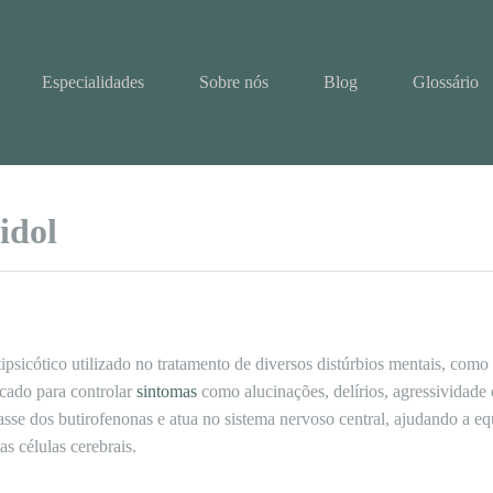
Especialidades
Sobre nós
Blog
Glossário
idol
icótico utilizado no tratamento de diversos distúrbios mentais, como e
cado para controlar
sintomas
como alucinações, delírios, agressividade
asse dos butirofenonas e atua no sistema nervoso central, ajudando a eq
s células cerebrais.