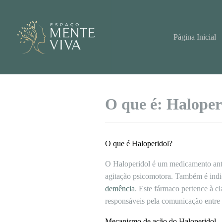
Pular
para
o
conteúdo
Página Inicial
O que é: Haloper
O que é Haloperidol?
O Haloperidol é um medicamento antips
agitação psicomotora. Também é indi
demência
. Este fármaco pertence à cl
responsáveis pela comunicação entre a
Mecanismo de ação do Haloperidol