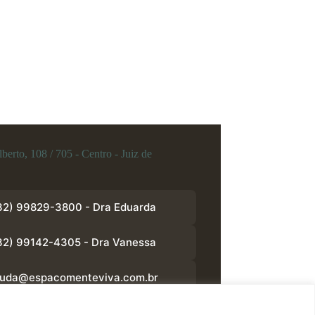
berto, 108 / 705 - Centro - Juiz de
32) 99829-3800 - Dra Eduarda
32) 99142-4305 - Dra Vanessa
juda@espacomenteviva.com.br