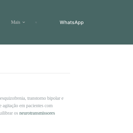
WhatsApp
Mais
squizofrenia, transtorno bipolar e
 e agitação em pacientes com
uilibrar os
neurotransmissores