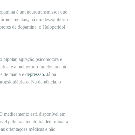
 dopamina é um neurotransmissor que
rbios mentais, há um desequilíbrio
eptores de dopamina, o Haloperidol
o bipolar, agitação psicomotora e
írios, e a melhorar o funcionamento
ios de mania e
depressão
. Já na
uropsiquiátricos. Na demência, o
. O medicamento está disponível em
vel pelo tratamento irá determinar a
 as orientações médicas e não