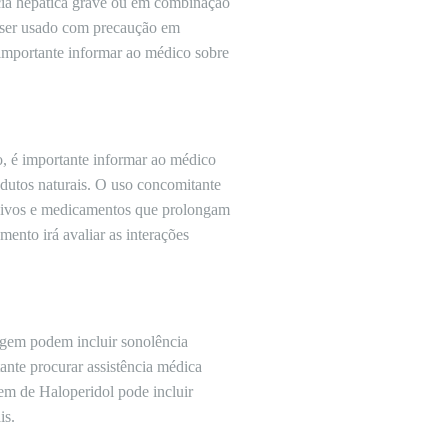
ncia hepática grave ou em combinação
 ser usado com precaução em
 importante informar ao médico sobre
o, é importante informar ao médico
dutos naturais. O uso concomitante
ensivos e medicamentos que prolongam
mento irá avaliar as interações
agem podem incluir sonolência
ante procurar assistência médica
em de Haloperidol pode incluir
is.