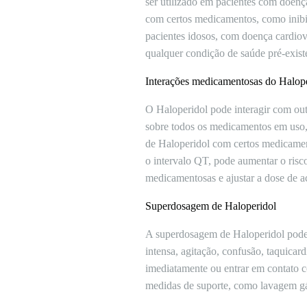
ser utilizado em pacientes com doenç
com certos medicamentos, como inib
pacientes idosos, com doença cardiov
qualquer condição de saúde pré-existe
Interações medicamentosas do Halop
O Haloperidol pode interagir com out
sobre todos os medicamentos em uso,
de Haloperidol com certos medicament
o intervalo QT, pode aumentar o risco
medicamentosas e ajustar a dose de a
Superdosagem de Haloperidol
A superdosagem de Haloperidol pode 
intensa, agitação, confusão, taquica
imediatamente ou entrar em contato c
medidas de suporte, como lavagem gás