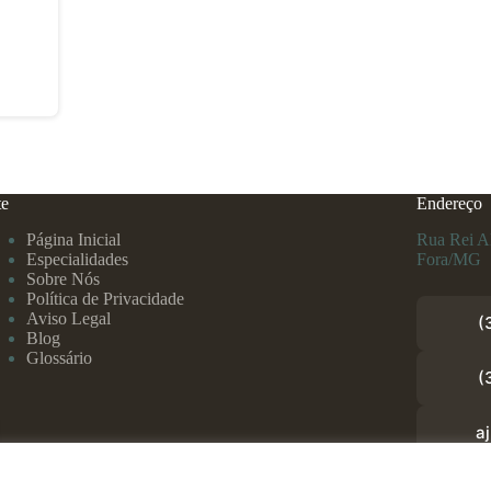
te
Endereço
Página Inicial
Rua Rei Al
Especialidades
Fora/MG
Sobre Nós
Política de Privacidade
Aviso Legal
(
Blog
Glossário
(
a