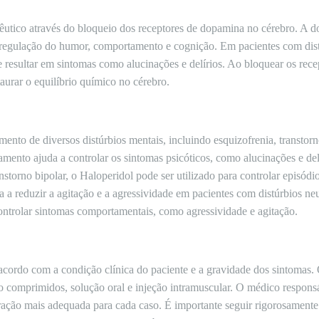
pêutico através do bloqueio dos receptores de dopamina no cérebro. A
egulação do humor, comportamento e cognição. Em pacientes com distú
 resultar em sintomas como alucinações e delírios. Ao bloquear os rec
taurar o equilíbrio químico no cérebro.
mento de diversos distúrbios mentais, incluindo esquizofrenia, transtorn
mento ajuda a controlar os sintomas psicóticos, como alucinações e del
anstorno bipolar, o Haloperidol pode ser utilizado para controlar episód
 a reduzir a agitação e a agressividade em pacientes com distúrbios ne
controlar sintomas comportamentais, como agressividade e agitação.
acordo com a condição clínica do paciente e a gravidade dos sintomas
o comprimidos, solução oral e injeção intramuscular. O médico responsá
ação mais adequada para cada caso. É importante seguir rigorosamente