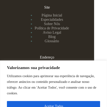
Site
Página Inicial
Especialidades
Sobre Nós
Política de Privacidade
Aviso Legal
Blog
Glossário
Endereço
Rua Rei Alberto, 108 / 705 - Centro - Juiz de Fora/MG
Valorizamos sua privacidade
Utilizamos cookies para aprimorar sua experiência de navegação,
(32) 99829-3800 - Dra Eduarda
oferecer anúncios ou conteúdo personalizado e analisar nosso
tráfego. Ao clicar em 'Aceitar Todos', você consente com o uso de
(32) 99142-4305 - Dra Vanessa
cookies.
ajuda@espacomenteviva.com.br
Aceitar Todos