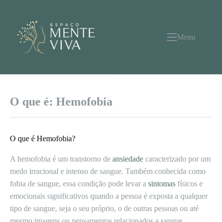
Pular
para
o
conteúdo
Menu
O que é: Hemofobia
O que é Hemofobia?
A hemofobia é um transtorno de
ansiedade
caracterizado por um
medo irracional e intenso de sangue. Também conhecida como
fobia de sangue, essa condição pode levar a
sintomas
físicos e
emocionais significativos quando a pessoa é exposta a qualquer
tipo de sangue, seja o seu próprio, o de outras pessoas ou até
mesmo imagens ou pensamentos relacionados a sangue.