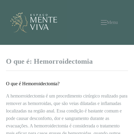
Pular
para
o
conteúdo
Menu
O que é: Hemorroidectomia
O que é Hemorroidectomia?
A hemorroidectomia é um procedimento cirúrgico realizado para
remover as hemorroidas, que são veias dilatadas e inflamadas
localizadas na região anal. Essa condição é bastante comum e
pode causar desconforto, dor e sangramento durante as
evacuações. A hemorroidectomia é considerada o tratamento
mais eficaz para casos graves de hemorroidas, quando outros