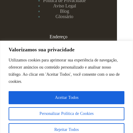
Política de Privacidade
Aviso Legal
Blog
Glossário
Endereço
Rua Rei Alberto, 108 / 705 - Centro - Juiz de Fora/MG
Valorizamos sua privacidade
Utilizamos cookies para aprimorar sua experiência de navegação,
(32) 99829-3800 - Dra Eduarda
oferecer anúncios ou conteúdo personalizado e analisar nosso
tráfego. Ao clicar em 'Aceitar Todos', você consente com o uso de
(32) 99142-4305 - Dra Vanessa
cookies.
ajuda@espacomenteviva.com.br
Aceitar Todos
Direitos Reservados @ Tabtech - 2023
Personalizar Política de Cookies
Nós usamos cookies para garantir que você tenha a melhor
experiência em nosso site.
Sobre Nós
|
Política de Privacidade
Rejeitar Todos
Aceitar
Decline