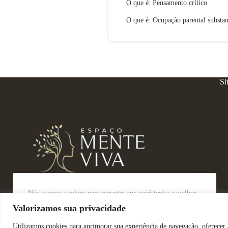
O que é: Pensamento crítico
O que é: Ocupação parental substan
Si
Nós usamos cookies para garantir que você tenha a melhor
experiência em nosso site.
Valorizamos sua privacidade
Aceitar
Decline
Direitos Reservados @ Tabtech - 2023
Utilizamos cookies para aprimorar sua experiência de navegação, oferecer 