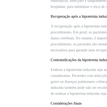
eletrolíticos, infecções e sangrament
hospitalar, para minimizar o risco de
Recuperação após a hipotermia induz
A recuperação após a hipotermia indu
procedimento. Em geral, os paciente
danos cerebrais. No entanto, é import
procedimento, os pacientes são monit
necessários para garantir uma recupe
Contraindicações da hipotermia indu
Embora a hipotermia induzida seja u
consideradas. Pacientes com infecções
grave ou doenças pulmonares crônica
induzida também pode não ser recome
de realizar a hipotermia induzida sej
Considerações finais