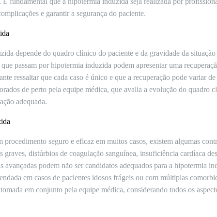
o. É fundamental que a hipotermia induzida seja realizada por profissio
 complicações e garantir a segurança do paciente.
ida
zida depende do quadro clínico do paciente e da gravidade da situação 
s que passam por hipotermia induzida podem apresentar uma recuperaçã
ante ressaltar que cada caso é único e que a recuperação pode variar d
orados de perto pela equipe médica, que avalia a evolução do quadro clí
ração adequada.
zida
m procedimento seguro e eficaz em muitos casos, existem algumas cont
 graves, distúrbios de coagulação sanguínea, insuficiência cardíaca de
s avançadas podem não ser candidatos adequados para a hipotermia ind
ndada em casos de pacientes idosos frágeis ou com múltiplas comorbi
a tomada em conjunto pela equipe médica, considerando todos os aspectos