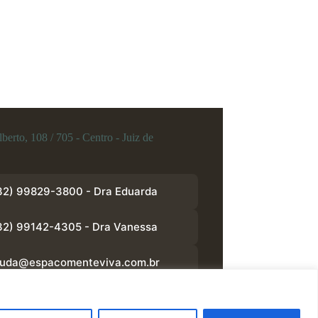
berto, 108 / 705 - Centro - Juiz de
32) 99829-3800 - Dra Eduarda
32) 99142-4305 - Dra Vanessa
juda@espacomenteviva.com.br
Sobre Nós
|
Política de Privacidade