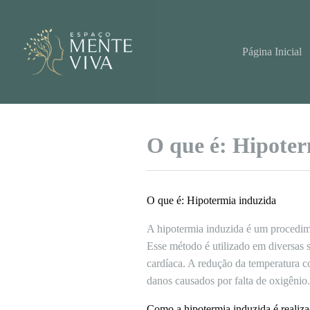
Pular
para
o
conteúdo
Página Inicial
O que é: Hipoter
O que é: Hipotermia induzida
A hipotermia induzida é um procedime
Esse método é utilizado em diversas s
cardíaca. A redução da temperatura co
danos causados por falta de oxigênio.
Como a hipotermia induzida é realiz