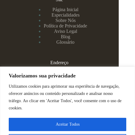
Página Inicial
Especialidades
Sobre Nós
Política de Privacidade
Aviso Legal
Blog
Glossário
Endereço
Rua Rei Alberto, 108 / 705 - Centro - Juiz de Fora/MG
Valorizamos sua privacidade
Utilizamos cookies para aprimorar sua experiência de navegação,
(32) 99829-3800 - Dra Eduarda
oferecer anúncios ou conteúdo personalizado e analisar nosso
tráfego. Ao clicar em 'Aceitar Todos', você consente com o uso de
(32) 99142-4305 - Dra Vanessa
cookies.
ajuda@espacomenteviva.com.br
Aceitar Todos
Direitos Reservados @ Tabtech - 2023