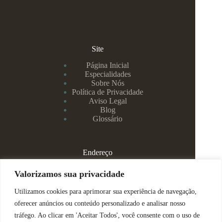
Site
Página Inicial
Especialidades
Sobre Nós
Política de Privacidade
Aviso Legal
Blog
Glossário
Endereço
Rua Rei Alberto, 108 / 705 - Centro - Juiz de Fora/MG
Valorizamos sua privacidade
Utilizamos cookies para aprimorar sua experiência de navegação,
(32) 99829-3800 - Dra Eduarda
oferecer anúncios ou conteúdo personalizado e analisar nosso
tráfego. Ao clicar em 'Aceitar Todos', você consente com o uso de