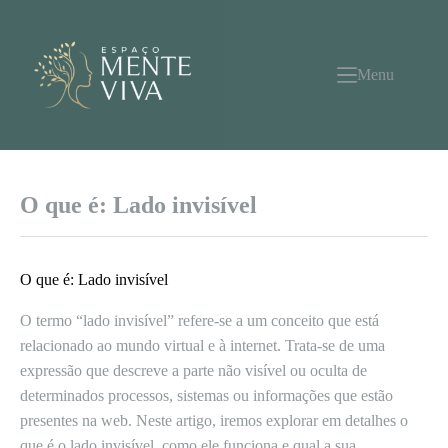
Pular
para
o
conteúdo
Menu
O que é: Lado invisível
O que é: Lado invisível
O termo “lado invisível” refere-se a um conceito que está
relacionado ao mundo virtual e à internet. Trata-se de uma
expressão que descreve a parte não visível ou oculta de
determinados processos, sistemas ou informações que estão
presentes na web. Neste artigo, iremos explorar em detalhes o
que é o lado invisível, como ele funciona e qual a sua