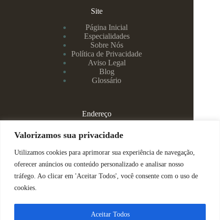
Site
Página Inicial
Especialidades
Sobre Nós
Política de Privacidade
Aviso Legal
Blog
Glossário
Endereço
Rua Rei Alberto, 108 / 705 - Centro - Juiz de Fora/MG
Valorizamos sua privacidade
Utilizamos cookies para aprimorar sua experiência de navegação,
(32) 99829-3800 - Dra Eduarda
oferecer anúncios ou conteúdo personalizado e analisar nosso
tráfego. Ao clicar em 'Aceitar Todos', você consente com o uso de
(32) 99142-4305 - Dra Vanessa
cookies.
ajuda@espacomenteviva.com.br
Aceitar Todos