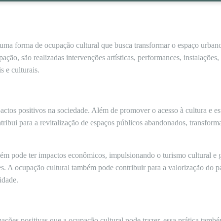
 uma forma de ocupação cultural que busca transformar o espaço urban
pação, são realizadas intervenções artísticas, performances, instalações
 e culturais.
actos positivos na sociedade. Além de promover o acesso à cultura e est
ribui para a revitalização de espaços públicos abandonados, transform
ém pode ter impactos econômicos, impulsionando o turismo cultural e ge
es. A ocupação cultural também pode contribuir para a valorização do pa
idade.
ações positivas que a ocupação cultural pode trazer, essa prática também