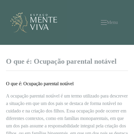
Pular
para
o
conteúdo
Menu
O que é: Ocupação parental notável
O que é: Ocupação parental notável
A ocupação parental notável é um termo utilizado para descrever
a situação em que um dos pais se destaca de forma notável no
cuidado e na criação dos filhos. Essa ocupação pode ocorrer em
diferentes contextos, como em famílias monoparentais, em que
um dos pais assume a responsabilidade integral pela criação dos
filhos, ou em famílias biparentais, em que um dos pais se destaca