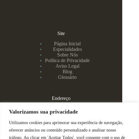
Site
Página Inicial
Especialidades
Sobre Nós
Política de Privacidade
Aviso Legal
Blog
Glossário
Endereço
Rua Rei Alberto, 108 / 705 - Centro - Juiz de Fora/MG
Valorizamos sua privacidade
Utilizamos cookies para aprimorar sua experiência de navegação,
(32) 99829-3800 - Dra Eduarda
oferecer anúncios ou conteúdo personalizado e analisar nosso
tráfego. Ao clicar em 'Aceitar Todos', você consente com o uso de