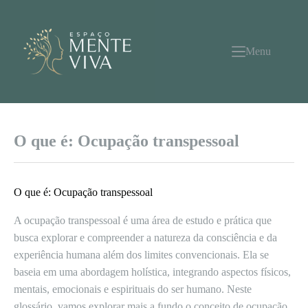
Pular
para
o
conteúdo
Menu
O que é: Ocupação transpessoal
O que é: Ocupação transpessoal
A ocupação transpessoal é uma área de estudo e prática que
busca explorar e compreender a natureza da consciência e da
experiência humana além dos limites convencionais. Ela se
baseia em uma abordagem holística, integrando aspectos físicos,
mentais, emocionais e espirituais do ser humano. Neste
glossário, vamos explorar mais a fundo o conceito de ocupação