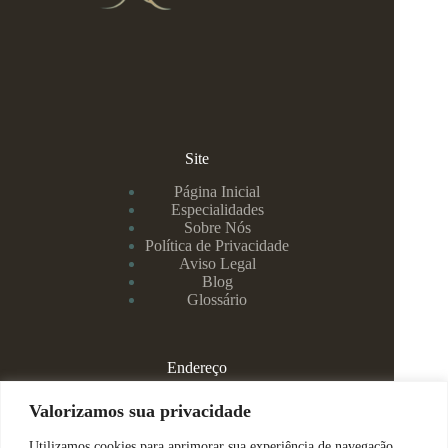
Site
Página Inicial
Especialidades
Sobre Nós
Política de Privacidade
Aviso Legal
Blog
Glossário
Endereço
Rua Rei Alberto, 108 / 705 - Centro - Juiz de Fora/MG
Valorizamos sua privacidade
Utilizamos cookies para aprimorar sua experiência de navegação,