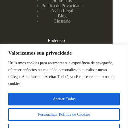
Sobre Nós
Política de Privacidade
Aviso Legal
Blog
Glossário
Endereço
Rua Rei Alberto, 108 / 705 - Centro - Juiz de Fora/MG
Valorizamos sua privacidade
Utilizamos cookies para aprimorar sua experiência de navegação,
(32) 99829-3800 - Dra Eduarda
oferecer anúncios ou conteúdo personalizado e analisar nosso
tráfego. Ao clicar em 'Aceitar Todos', você consente com o uso de
(32) 99142-4305 - Dra Vanessa
cookies.
ajuda@espacomenteviva.com.br
Aceitar Todos
Direitos Reservados @ Tabtech - 2023
Personalizar Política de Cookies
Nós usamos cookies para garantir que você tenha a melhor
experiência em nosso site.
Sobre Nós
|
Política de Privacidade