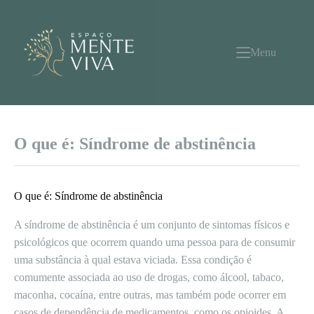
Pular
para
o
conteúdo
Menu
O que é: Síndrome de abstinência
O que é: Síndrome de abstinência
A síndrome de abstinência é um conjunto de sintomas físicos e
psicológicos que ocorrem quando uma pessoa para de consumir
uma substância à qual estava viciada. Essa condição é
comumente associada ao uso de drogas, como álcool, tabaco,
maconha, cocaína, entre outras, mas também pode ocorrer em
casos de dependência de medicamentos, como os opioides. A