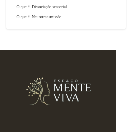
O que é: Dissociação sensorial
O que é: Neurotransmissão