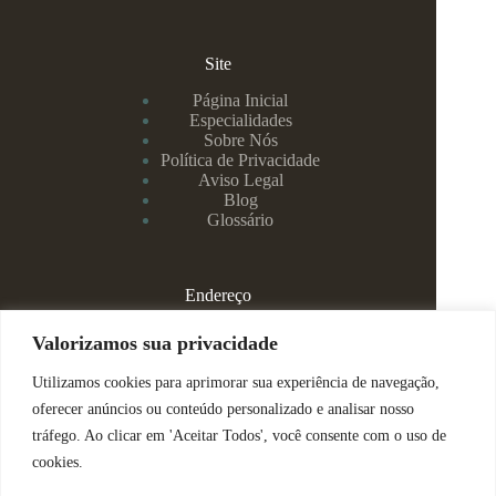
Site
Página Inicial
Especialidades
Sobre Nós
Política de Privacidade
Aviso Legal
Blog
Glossário
Endereço
Rua Rei Alberto, 108 / 705 - Centro - Juiz de Fora/MG
Valorizamos sua privacidade
Utilizamos cookies para aprimorar sua experiência de navegação,
(32) 99829-3800 - Dra Eduarda
oferecer anúncios ou conteúdo personalizado e analisar nosso
tráfego. Ao clicar em 'Aceitar Todos', você consente com o uso de
(32) 99142-4305 - Dra Vanessa
cookies.