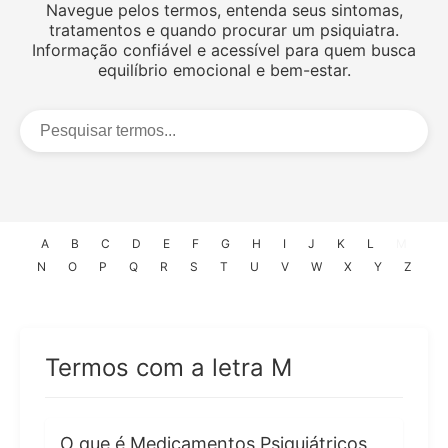
Navegue pelos termos, entenda seus sintomas,
tratamentos e quando procurar um psiquiatra.
Informação confiável e acessível para quem busca
equilíbrio emocional e bem-estar.
A
B
C
D
E
F
G
H
I
J
K
L
M
N
O
P
Q
R
S
T
U
V
W
X
Y
Z
Termos com a letra M
O que é Medicamentos Psiquiátricos