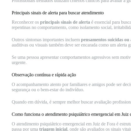
Profissionais treinados utilizam critérios clínicos para avaliar a
Principais sinais de alerta para buscar atendimento
Reconhecer os
principais sinais de alerta
é essencial para busc
repentinas no comportamento, como isolamento social, irritabilida
Outros sintomas importantes incluem
pensamentos suicidas ou 
auditivas ou visuais também deve ser encarada como um alerta g
Se uma pessoa apresentar comportamentos agressivos sem motivo
urgente.
Observação contínua e rápida ação
O acompanhamento atento por familiares e amigos pode ser decis
segurança ou o bem-estar do indivíduo.
Quando em dúvida, é sempre melhor buscar avaliação profissiona
Como funciona o atendimento psiquiátrico emergencial em Juiz 
O atendimento psiquiátrico emergencial em Juiz de Fora é estrutu
passa por uma
triagem inicial
, onde são avaliados os sinais vita