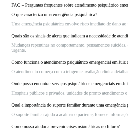
FAQ – Perguntas frequentes sobre atendimento psiquiátrico emer
O que caracteriza uma emergência psiquiátrica?
Uma emergência psiquiátrica envolve risco imediato de dano ao p
Quais são os sinais de alerta que indicam a necessidade de aten
Mudanças repentinas no comportamento, pensamentos suicidas, al
urgente.
Como funciona o atendimento psiquiátrico emergencial em Juiz 
O atendimento começa com a triagem e avaliação clínica detalhada 
Onde posso encontrar serviços psiquiátricos emergenciais em Ju
Hospitais públicos e privados, unidades de pronto atendimento e 
Qual a importância do suporte familiar durante uma emergência p
O suporte familiar ajuda a acalmar o paciente, fornece informaçõ
Como posso ajudar a prevenir crises psiquiátricas no futuro?