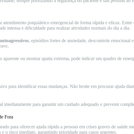
 gravidade, sempre priorizando a segurança do paciente e das pessoas ao r
ar atendimento psiquiátrico emergencial de forma rápida e eficaz. Entr
de intensa e dificuldade para realizar atividades normais do dia a dia.
autoagressivos
, episódios fortes de ansiedade, descontrole emocional 
rave.
 aparente ou mostrar apatia extrema, pode indicar um quadro de emerg
ivo para identificar essas mudanças. Não hesite em procurar ajuda dia
l imediatamente para garantir um cuidado adequado e prevenir complic
de Fora
rado para oferecer ajuda rápida a pessoas em crises graves de saúde me
is e o risco imediato, garantindo prioridade para casos urgentes.