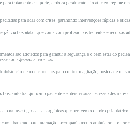
 para tratamento e suporte, embora geralmente não atue em regime em
citadas para lidar com crises, garantindo intervenções rápidas e eficaz
rgência hospitalar, que conta com profissionais treinados e recursos a
mentos são adotados para garantir a segurança e o bem-estar do pacient
ressão ou agressão a terceiros.
dministração de medicamentos para controlar agitação, ansiedade ou sin
, buscando tranquilizar o paciente e entender suas necessidades indivi
s para investigar causas orgânicas que agravem o quadro psiquiátrico.
encaminhamento para internação, acompanhamento ambulatorial ou orien