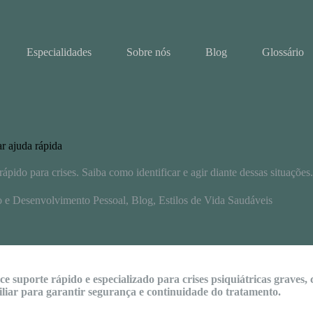
Especialidades
Sobre nós
Blog
Glossário
r ajuda rápida
pido para crises. Saiba como identificar e agir diante dessas situações.
 e Desenvolvimento Pessoal
,
Blog
,
Estilos de Vida Saudáveis
 suporte rápido e especializado para crises psiquiátricas graves,
amiliar para garantir segurança e continuidade do tratamento.