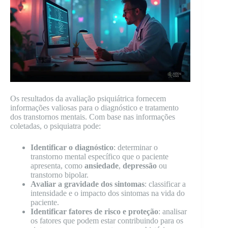
Os resultados da avaliação psiquiátrica fornecem
informações valiosas para o diagnóstico e tratamento
dos transtornos mentais. Com base nas informações
coletadas, o psiquiatra pode:
Identificar o diagnóstico
: determinar o
transtorno mental específico que o paciente
apresenta, como
ansiedade
,
depressão
ou
transtorno bipolar.
Avaliar a gravidade dos sintomas
: classificar a
intensidade e o impacto dos sintomas na vida do
paciente.
Identificar fatores de risco e proteção
: analisar
os fatores que podem estar contribuindo para os