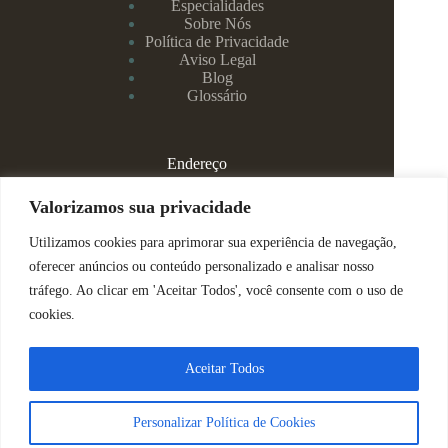
Especialidades
Sobre Nós
Política de Privacidade
Aviso Legal
Blog
Glossário
Endereço
Rua Rei Alberto, 108 / 705 - Centro - Juiz de Fora/MG
Valorizamos sua privacidade
Utilizamos cookies para aprimorar sua experiência de navegação,
(32) 99829-3800 - Dra Eduarda
oferecer anúncios ou conteúdo personalizado e analisar nosso
tráfego. Ao clicar em 'Aceitar Todos', você consente com o uso de
(32) 99142-4305 - Dra Vanessa
cookies.
ajuda@espacomenteviva.com.br
Aceitar Todos
Direitos Reservados @ Tabtech - 2023
Personalizar Política de Cookies
Nós usamos cookies para garantir que você tenha a melhor