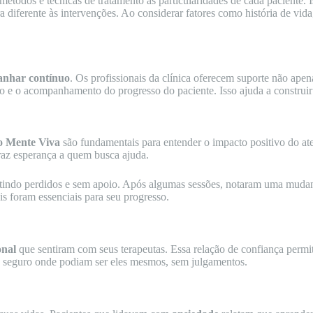
todos e técnicas de tratamento às particularidades de cada paciente. 
 diferente às intervenções. Ao considerar fatores como história de vida,
nhar contínuo
. Os profissionais da clínica oferecem suporte não ape
o e o acompanhamento do progresso do paciente. Isso ajuda a construir
o Mente Viva
são fundamentais para entender o impacto positivo do a
raz esperança a quem busca ajuda.
sentindo perdidos e sem apoio. Após algumas sessões, notaram uma muda
is foram essenciais para seu progresso.
onal
que sentiram com seus terapeutas. Essa relação de confiança permi
o seguro onde podiam ser eles mesmos, sem julgamentos.