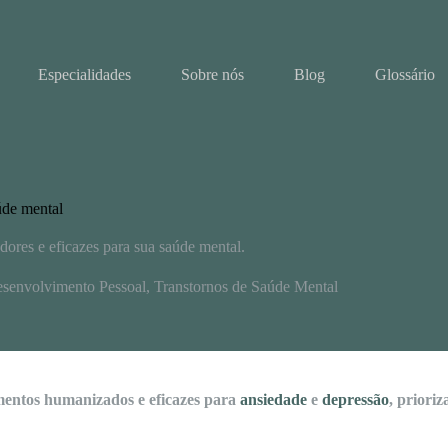
Especialidades
Sobre nós
Blog
Glossário
úde mental
ores e eficazes para sua saúde mental.
senvolvimento Pessoal
,
Transtornos de Saúde Mental
mentos humanizados e eficazes para
ansiedade
e
depressão
, priori