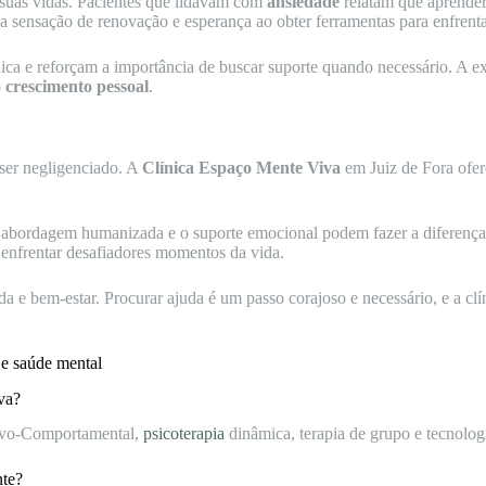
suas vidas. Pacientes que lidavam com
ansiedade
relatam que aprender
a sensação de renovação e esperança ao obter ferramentas para enfrentar
ca e reforçam a importância de buscar suporte quando necessário. A ex
o
crescimento pessoal
.
ser negligenciado. A
Clínica Espaço Mente Viva
em Juiz de Fora ofer
 abordagem humanizada e o suporte emocional podem fazer a diferença
a enfrentar desafiadores momentos da vida.
da e bem-estar. Procurar ajuda é um passo corajoso e necessário, e a clí
 e saúde mental
va?
itivo-Comportamental,
psicoterapia
dinâmica, terapia de grupo e tecnolog
nte?