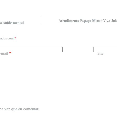
Atendimento Espaço Mente Viva Jui
a saúde mental
rcados com
*
-mail
*
Site
ima vez que eu comentar.