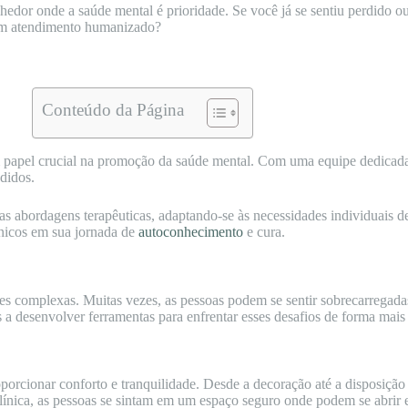
edor onde a saúde mental é prioridade. Se você já se sentiu perdido ou
 um atendimento humanizado?
Conteúdo da Página
apel crucial na promoção da saúde mental. Com uma equipe dedicada e
didos.
rsas abordagens terapêuticas, adaptando-se às necessidades individuais 
únicos em sua jornada de
autoconhecimento
e cura.
es complexas. Muitas vezes, as pessoas podem se sentir sobrecarregada
s a desenvolver ferramentas para enfrentar esses desafios de forma mais
porcionar conforto e tranquilidade. Desde a decoração até a disposição
a clínica, as pessoas se sintam em um espaço seguro onde podem se abrir 