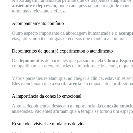
A abordagem humanizada permite que os terapeutas adaptem os mé
ansiedade
e
depressão
, onde cada pessoa pode reagir de maneira
torna mais relevante e eficaz.
Acompanhamento contínuo
Outro aspecto importante da abordagem humanizada é o
acompa
elas, utilizando tecnologias e recursos que mantêm a comunicaçã
Depoimentos de quem já experimentou o atendimento
Os
depoimentos
de pacientes que passaram pela
Clínica Espaç
compartilham suas experiências de transformação e cura, o que t
Vários pacientes relatam que, ao chegar à clínica, estavam se 
Eles mencionam que a
escuta atenta
e a empatia dos profissiona
A importância da conexão emocional
Alguns depoimentos destacam a importância da
conexão emoci
ansiedades. Pacientes afirmam que a terapia se tornou um espaç
Resultados visíveis e mudanças de vida