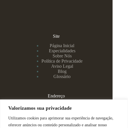
Site
Página Inicial
Especialidades
Sobre Nós
Política de Privacidade
Aviso Legal
Blog
Glossário
Endereço
Rua Rei Alberto, 108 / 705 - Centro - Juiz de Fora/MG
Valorizamos sua privacidade
Utilizamos cookies para aprimorar sua experiência de navegação,
(32) 99829-3800 - Dra Eduarda
oferecer anúncios ou conteúdo personalizado e analisar nosso