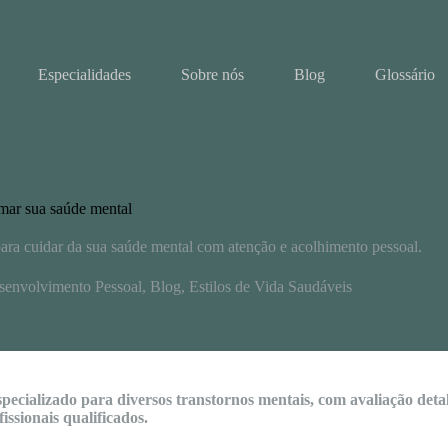
Especialidades
Sobre nós
Blog
Glossário
rmar sua saúde mental
para cuidar da sua saúde mental com atenção e acolhimento pessoal.
senvolvimento Pessoal
,
Blog
,
Estilos de Vida Saudáveis
especializado para diversos transtornos mentais, com avaliação de
ssionais qualificados.