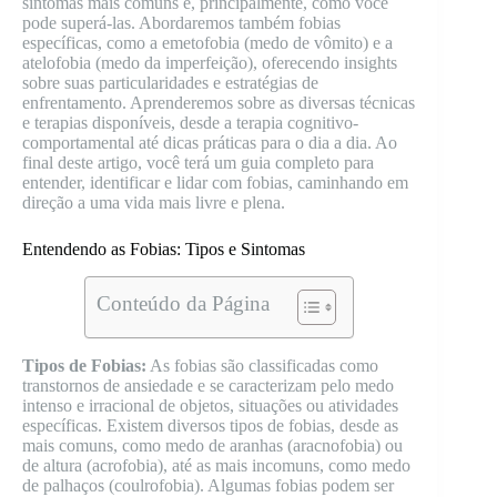
sintomas mais comuns e, principalmente, como você
pode superá-las. Abordaremos também fobias
específicas, como a emetofobia (medo de vômito) e a
atelofobia (medo da imperfeição), oferecendo insights
sobre suas particularidades e estratégias de
enfrentamento. Aprenderemos sobre as diversas técnicas
e terapias disponíveis, desde a terapia cognitivo-
comportamental até dicas práticas para o dia a dia. Ao
final deste artigo, você terá um guia completo para
entender, identificar e lidar com fobias, caminhando em
direção a uma vida mais livre e plena.
Entendendo as Fobias: Tipos e Sintomas
Conteúdo da Página
Tipos de Fobias:
As fobias são classificadas como
transtornos de ansiedade e se caracterizam pelo medo
intenso e irracional de objetos, situações ou atividades
específicas. Existem diversos tipos de fobias, desde as
mais comuns, como medo de aranhas (aracnofobia) ou
de altura (acrofobia), até as mais incomuns, como medo
de palhaços (coulrofobia). Algumas fobias podem ser