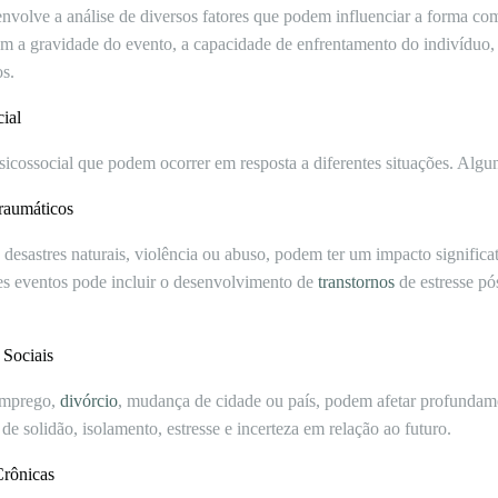
envolve a análise de diversos fatores que podem influenciar a forma c
em a gravidade do evento, a capacidade de enfrentamento do indivíduo, o
os.
ial
sicossocial que podem ocorrer em resposta a diferentes situações. Algun
Traumáticos
 desastres naturais, violência ou abuso, podem ter um impacto signific
es eventos pode incluir o desenvolvimento de
transtornos
de estresse pó
 Sociais
emprego,
divórcio
, mudança de cidade ou país, podem afetar profundame
 solidão, isolamento, estresse e incerteza em relação ao futuro.
Crônicas