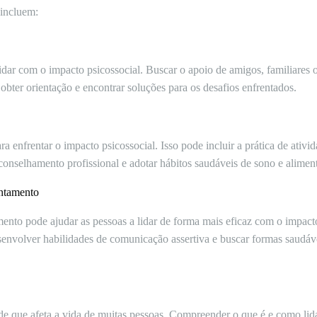
 incluem:
idar com o impacto psicossocial. Buscar o apoio de amigos, familiares 
 obter orientação e encontrar soluções para os desafios enfrentados.
ra enfrentar o impacto psicossocial. Isso pode incluir a prática de ativ
 aconselhamento profissional e adotar hábitos saudáveis de sono e alimen
entamento
nto pode ajudar as pessoas a lidar de forma mais eficaz com o impacto 
senvolver habilidades de comunicação assertiva e buscar formas saudávei
de que afeta a vida de muitas pessoas. Compreender o que é e como lid