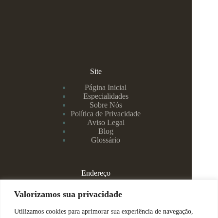
Site
Página Inicial
Especialidades
Sobre Nós
Política de Privacidade
Aviso Legal
Blog
Glossário
Endereço
Rua Rei Alberto, 108 / 705 - Centro - Juiz de Fora/MG
Valorizamos sua privacidade
Utilizamos cookies para aprimorar sua experiência de navegação,
(32) 99829-3800 - Dra Eduarda