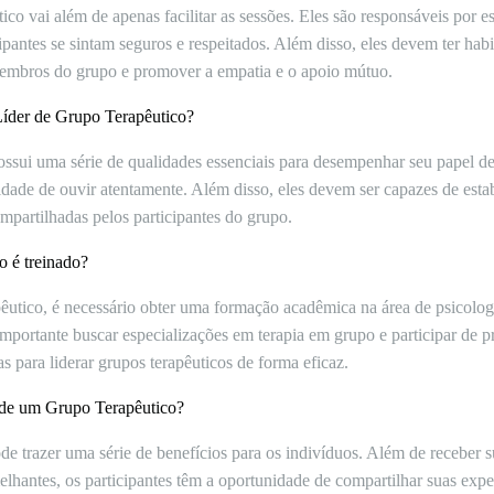
co vai além de apenas facilitar as sessões. Eles são responsáveis por est
ipantes se sintam seguros e respeitados. Além disso, eles devem ter ha
 membros do grupo e promover a empatia e o apoio mútuo.
Líder de Grupo Terapêutico?
ssui uma série de qualidades essenciais para desempenhar seu papel de
dade de ouvir atentamente. Além disso, eles devem ser capazes de estabe
mpartilhadas pelos participantes do grupo.
 é treinado?
pêutico, é necessário obter uma formação acadêmica na área de psicologi
importante buscar especializações em terapia em grupo e participar de 
as para liderar grupos terapêuticos de forma eficaz.
r de um Grupo Terapêutico?
ode trazer uma série de benefícios para os indivíduos. Além de receber
elhantes, os participantes têm a oportunidade de compartilhar suas expe