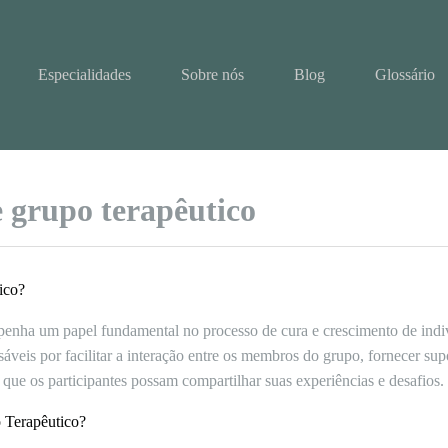
Especialidades
Sobre nós
Blog
Glossário
e grupo terapêutico
ico?
penha um papel fundamental no processo de cura e crescimento de indiv
sáveis por facilitar a interação entre os membros do grupo, fornecer sup
que os participantes possam compartilhar suas experiências e desafios.
 Terapêutico?