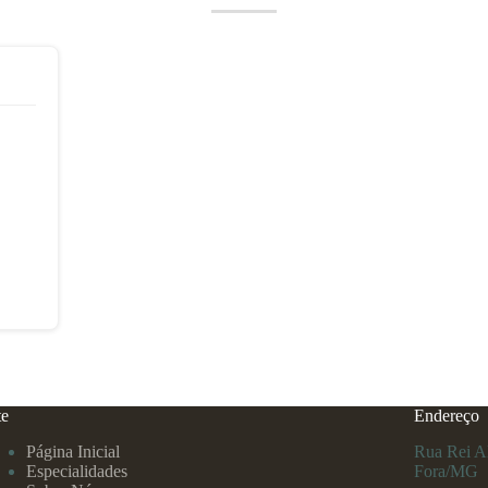
te
Endereço
Página Inicial
Rua Rei Al
Especialidades
Fora/MG