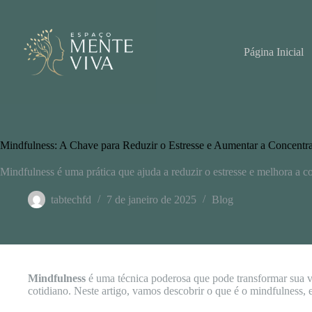
Pular
para
o
conteúdo
Página Inicial
Mindfulness: A Chave para Reduzir o Estresse e Aumentar a Concentrac
Mindfulness é uma prática que ajuda a reduzir o estresse e melhora a 
tabtechfd
7 de janeiro de 2025
Blog
Mindfulness
é uma técnica poderosa que pode transformar sua vi
cotidiano. Neste artigo, vamos descobrir o que é o mindfulness, 