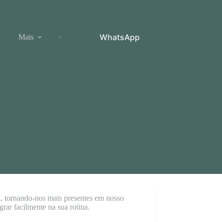
WhatsApp
Mais
l, tornando-nos mais presentes em nosso
rar facilmente na sua rotina.