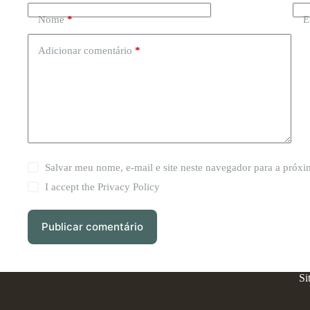
Nome
*
E
Adicionar comentário
*
Salvar meu nome, e-mail e site neste navegador para a próx
I accept the
Privacy Policy
Publicar comentário
Si