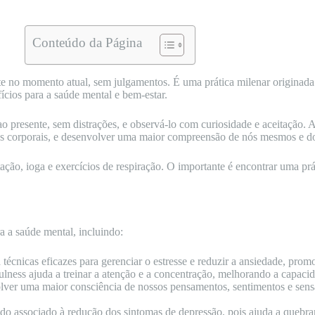
Conteúdo da Página
nte no momento atual, sem julgamentos. É uma prática milenar origina
cios para a saúde mental e bem-estar.
 ao presente, sem distrações, e observá-lo com curiosidade e aceitação.
es corporais, e desenvolver uma maior compreensão de nós mesmos e d
ação, ioga e exercícios de respiração. O importante é encontrar uma pr
a a saúde mental, incluindo:
 técnicas eficazes para gerenciar o estresse e reduzir a ansiedade, pro
fulness ajuda a treinar a atenção e a concentração, melhorando a capaci
olver uma maior consciência de nossos pensamentos, sentimentos e sen
ido associado à redução dos sintomas de depressão, pois ajuda a quebr