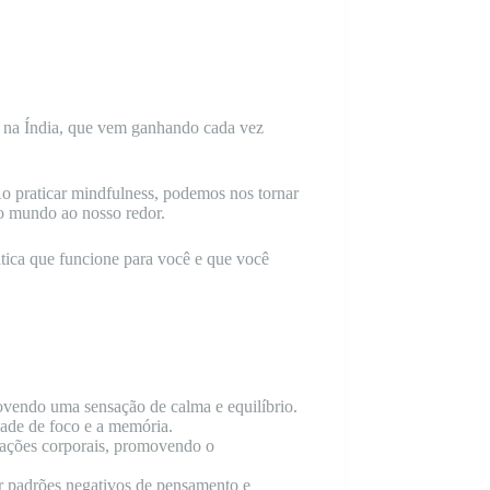
da na Índia, que vem ganhando cada vez
 Ao praticar mindfulness, podemos nos tornar
o mundo ao nosso redor.
ática que funcione para você e que você
movendo uma sensação de calma e equilíbrio.
dade de foco e a memória.
sações corporais, promovendo o
ar padrões negativos de pensamento e