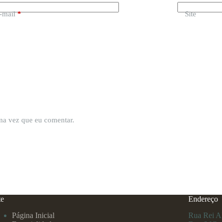
-mail
*
Site
ima vez que eu comentar.
te
Endereço
Página Inicial
Rua Rei Al