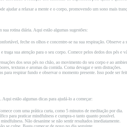
pode ajudar a relaxar a mente e o corpo, promovendo um sono mais tranq
 sua rotina diária. Aqui estão algumas sugestões:
onfortável, feche os olhos e concentre-se na sua respiração. Observe a
te e traga sua atenção para o seu corpo. Comece pelos dedos dos pés e 
sensações dos seus pés no chão, ao movimento do seu corpo e ao ambien
abores, texturas e aromas da comida. Coma devagar e sem distrações.
s para respirar fundo e observar o momento presente. Isso pode ser feit
a. Aqui estão algumas dicas para ajudá-lo a começar:
Comece com uma prática curta, como 5 minutos de meditação por dia.
ífico para praticar mindfulness e cumpra-o tanto quanto possível.
a mindfulness. Não desanime se não sentir resultados imediatamente.
não se culpe. Basta começar de novo no dia seguinte.