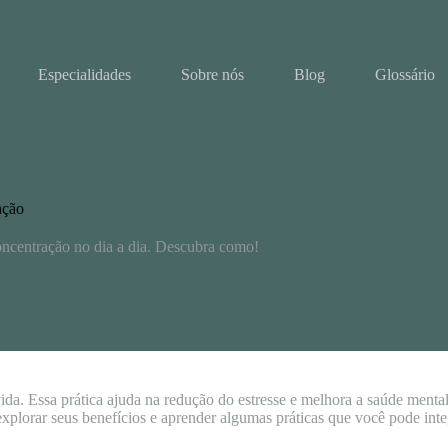
Especialidades
Sobre nós
Blog
Glossário
̧ão
concentração no dia a dia. Descubra como!
da. Essa prática ajuda na redução do estresse e melhora a saúde menta
explorar seus benefícios e aprender algumas práticas que você pode integ