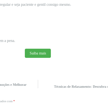
egular e seja paciente e gentil consigo mesmo.
em a pena.
Saiba mais
moções e Melhorar
Técnicas de Relaxamento: Descubra
rcados com
*