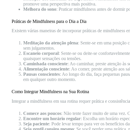
promove uma perspectiva mais positiva.
Melhora do sono
: Praticar mindfulness antes de dormir 
Práticas de Mindfulness para o Dia a Dia
Existem várias maneiras de incorporar práticas de mindfulness em
Meditação da atenção plena
: Sente-se em uma posição c
sem julgamentos.
Escaneio corporal
: Sente-se ou deite-se confortavelmen
quaisquer sensações ou tensões.
Caminhada consciente
: Ao caminhar, preste atenção às 
Alimentação consciente
: Ao comer, preste atenção aos s
Pausas conscientes
: Ao longo do dia, faça pequenas pausa
em qualquer outro momento.
Como Integrar Mindfulness na Sua Rotina
Integrar a mindfulness em sua rotina requer prática e consistênci
Comece aos poucos
: Não tente fazer muito de uma vez. 
Encontre um horário regular
: Escolha um horário espec
Seja paciente
: Pode levar tempo para ver os benefícios d
Seja gentil consigo mesmo
: Se você perder uma prática, 