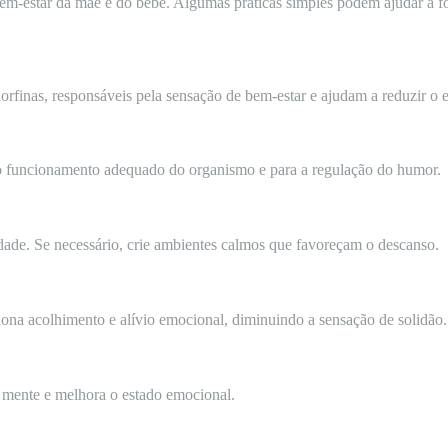
bem-estar da mãe e do bebê. Algumas práticas simples podem ajudar a fo
finas, responsáveis pela sensação de bem-estar e ajudam a reduzir o es
 o funcionamento adequado do organismo e para a regulação do humor.
lidade. Se necessário, crie ambientes calmos que favoreçam o descanso.
iona acolhimento e alívio emocional, diminuindo a sensação de solidão.
 a mente e melhora o estado emocional.