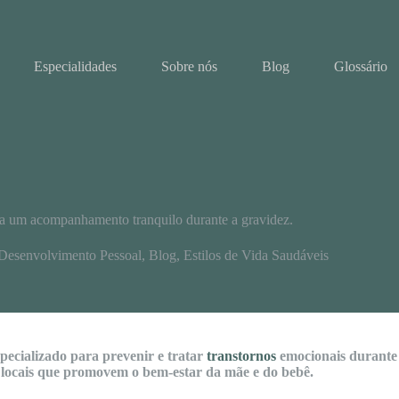
Especialidades
Sobre nós
Blog
Glossário
para um acompanhamento tranquilo durante a gravidez.
Desenvolvimento Pessoal
,
Blog
,
Estilos de Vida Saudáveis
pecializado para prevenir e tratar
transtornos
emocionais durante 
locais que promovem o bem-estar da mãe e do bebê.