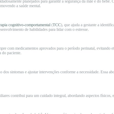
idadosamente planejados para garantir a segurança da mãe e do bebê. O
romovendo a saúde mental.
erapia cognitivo-comportamental
(
TCC
), que ajuda a gestante a identifi
envolvimento de habilidades para lidar com o estresse.
mpre com medicamentos aprovados para o período perinatal, evitando ef
a do paciente.
ção dos sintomas e ajustar intervenções conforme a necessidade. Essa
miliares contribui para um cuidado integral, abordando aspectos físicos, 