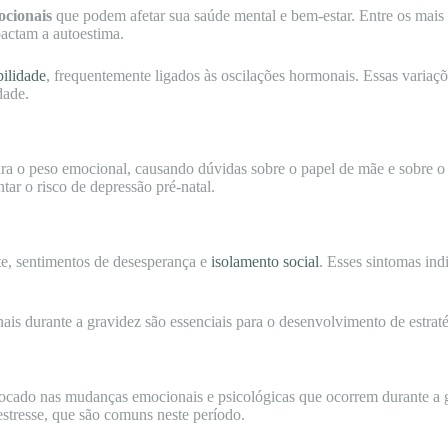
ocionais
que podem afetar sua saúde mental e bem-estar. Entre os mais
actam a autoestima.
abilidade
, frequentemente ligados às oscilações hormonais. Essas vari
dade.
ra o peso emocional, causando dúvidas sobre o papel de mãe e sobre o 
tar o risco de depressão pré-natal.
ente, sentimentos de desesperança e
isolamento social
. Esses sintomas ind
s durante a gravidez são essenciais para o desenvolvimento de estraté
ocado nas mudanças emocionais e psicológicas que ocorrem durante a 
 estresse, que são comuns neste período.