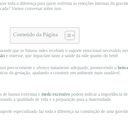
zer toda a diferença para quem enfrenta as emoções intensas da gravi
icada? Vamos conversar sobre isso.
Conteúdo da Página
rantir que as futuras mães recebam o suporte emocional necessário nes
são
e estresse, que impactam tanto a saúde da mãe quanto do bebê.
tornos precocemente e oferece tratamento adequado, promovendo o
bem-e
típicos da gestação, ajudando a construir um ambiente mais saudável.
ças de humor extremas e
medo excessivo
podem indicar a importância de
horando a qualidade de vida e a preparação para a maternidade.
 suporte especializado faz toda a diferença na construção de uma gravide